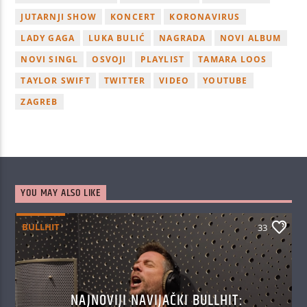
JUTARNJI SHOW
KONCERT
KORONAVIRUS
LADY GAGA
LUKA BULIĆ
NAGRADA
NOVI ALBUM
NOVI SINGL
OSVOJI
PLAYLIST
TAMARA LOOS
TAYLOR SWIFT
TWITTER
VIDEO
YOUTUBE
ZAGREB
YOU MAY ALSO LIKE
BULLHIT
33
NAJNOVIJI NAVIJAČKI BULLHIT: