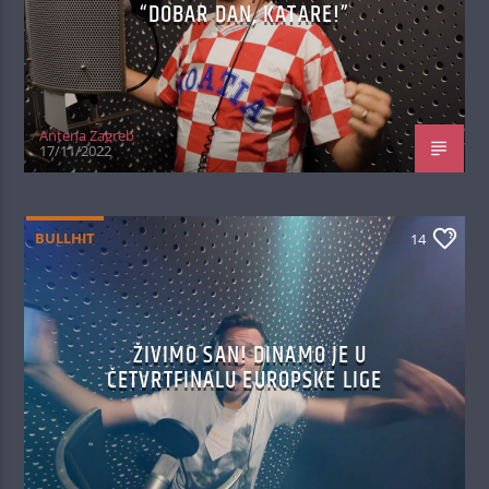
“DOBAR DAN, KATARE!”
Antena Zagreb
17/11/2022
BULLHIT
14
ŽIVIMO SAN! DINAMO JE U
ČETVRTFINALU EUROPSKE LIGE