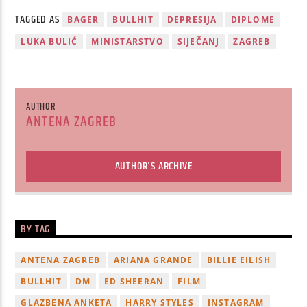
TAGGED AS
BAGER
BULLHIT
DEPRESIJA
DIPLOME
LUKA BULIĆ
MINISTARSTVO
SIJEČANJ
ZAGREB
AUTHOR
ANTENA ZAGREB
AUTHOR'S ARCHIVE
BY TAG
ANTENA ZAGREB
ARIANA GRANDE
BILLIE EILISH
BULLHIT
DM
ED SHEERAN
FILM
GLAZBENA ANKETA
HARRY STYLES
INSTAGRAM