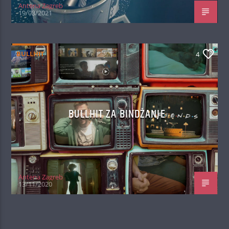
Antena Zagreb
19/03/2021
BULLHIT
4
BULLHIT ZA BINDŽANJE
Antena Zagreb
13/11/2020