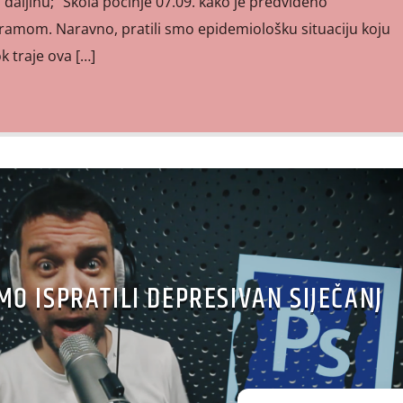
aljinu; “Škola počinje 07.09. kako je predviđeno
amom. Naravno, pratili smo epidemiološku situaciju koju
k traje ova […]
O ISPRATILI DEPRESIVAN SIJEČANJ