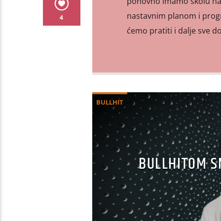
ponovno imamo školu na d
nastavnim planom i progr
4
ćemo pratiti i dalje sve do
BULLHIT
BULLHITOM SM