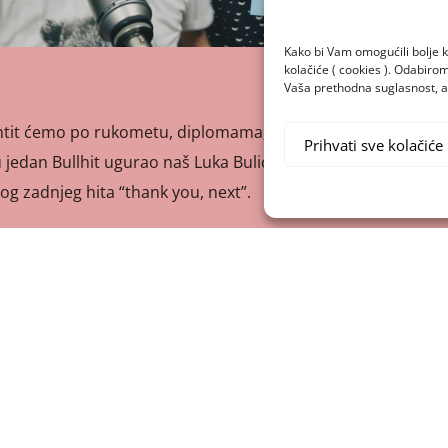
Kako bi Vam omogućili bolje k
kolačiće ( cookies ). Odabir
Vaša prethodna suglasnost, a 
mtit ćemo po rukometu, diplomama, avionima i
Prihvati sve kolačiće
u jedan Bullhit ugurao naš Luka Bulić. Melodiju je posudio
og zadnjeg hita “thank you, next”.