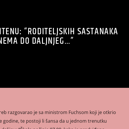
NTENU: “RODITELJSKIH SASTANAKA
NEMA DO DALJNJEG…”
reb razgovarao je sa ministrom Fuchsom koji je otkrio
ke godine, te postoji li šansa da u jednom trenutku