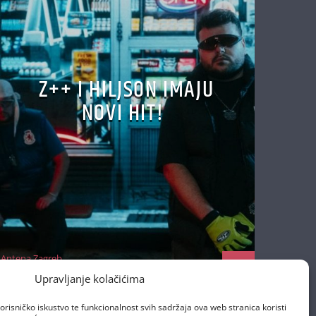
Z++ I HILJSON IMAJU
NOVI HIT!
Antena Zagreb
22/10/2025
Upravljanje kolačićima
orisničko iskustvo te funkcionalnost svih sadržaja ova web stranica koristi