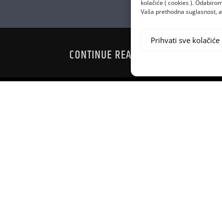
kolačiće ( cookies ). Odabir
Vaša prethodna suglasnost, a 
Prihvati sve kolačiće
CONTINUE READING
2020
KA