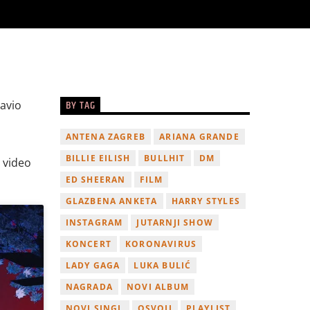
BY TAG
avio
ANTENA ZAGREB
ARIANA GRANDE
BILLIE EILISH
BULLHIT
DM
 video
ED SHEERAN
FILM
GLAZBENA ANKETA
HARRY STYLES
INSTAGRAM
JUTARNJI SHOW
KONCERT
KORONAVIRUS
LADY GAGA
LUKA BULIĆ
NAGRADA
NOVI ALBUM
NOVI SINGL
OSVOJI
PLAYLIST