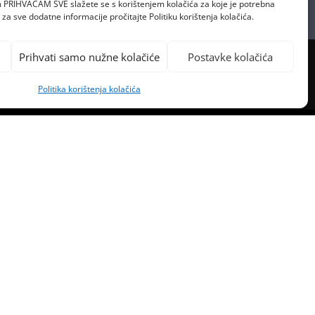
om PRIHVAĆAM SVE slažete se s korištenjem kolačića za koje je potrebna
za sve dodatne informacije pročitajte Politiku korištenja kolačića.
Prihvati samo nužne kolačiće
Postavke kolačića
Politika korištenja kolačića
PREVIOUS POST
TY PERRY RODILA KĆER