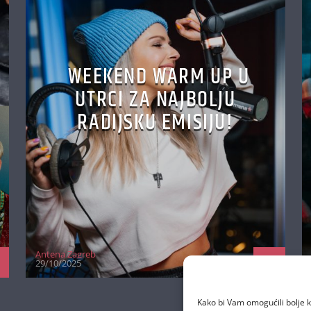
WEEKEND WARM UP U
UTRCI ZA NAJBOLJU
RADIJSKU EMISIJU!
Antena Zagreb
29/10/2025
Kako bi Vam omogućili bolje k