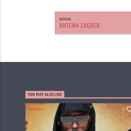
AUTHOR
ANTENA ZAGREB
YOU MAY ALSO LIKE
GLAZBA
7