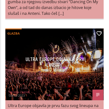
gumba za njegovu izvedbu stvari “Dancing On My
Own”, a od tad do danas izbacio je hitove koje
slušaš i na Anteni. Tako ćeš […]
GLAZBA
4
ULTRA EUROPE OBJAVILA PRVI
LINEUP!
Antena Zagreb
02/03/2023
Ultra Europe objavila je prvu fazu svog lineupa na