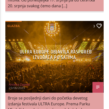
20. srpnja svakog ćemo dana […]
GLAZBA
3
ULTRA EUROPE OBJAVILA RASPORED
IZVOĐAČA PO SATIMA
Antena Zagreb
23/06/2023
Broje se posljednji dani do početka devetog
izdanja festivala ULTRA Europe. Prema Parku