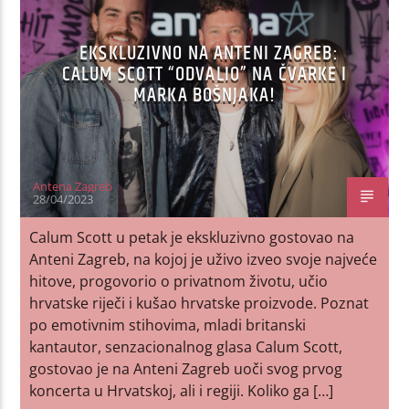
EKSKLUZIVNO NA ANTENI ZAGREB:
CALUM SCOTT “ODVALIO” NA ČVARKE I
MARKA BOŠNJAKA!
Antena Zagreb
28/04/2023
Calum Scott u petak je ekskluzivno gostovao na
Anteni Zagreb, na kojoj je uživo izveo svoje najveće
hitove, progovorio o privatnom životu, učio
hrvatske riječi i kušao hrvatske proizvode. Poznat
po emotivnim stihovima, mladi britanski
kantautor, senzacionalnog glasa Calum Scott,
gostovao je na Anteni Zagreb uoči svog prvog
koncerta u Hrvatskoj, ali i regiji. Koliko ga […]