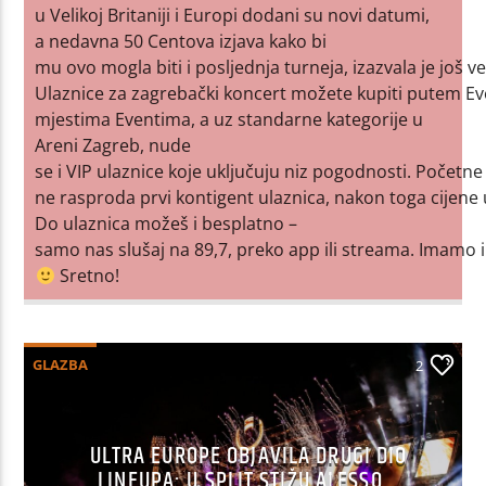
u Velikoj Britaniji i Europi dodani su novi datumi,
a nedavna 50 Centova izjava kako bi
mu ovo mogla biti i posljednja turneja, izazvala je još
Ulaznice za zagrebački koncert možete kupiti putem Ev
mjestima Eventima, a uz standarne kategorije u
Areni Zagreb, nude
se i VIP ulaznice koje uključuju niz pogodnosti. Početne
ne rasproda prvi kontigent ulaznica, nakon toga cijene 
Do ulaznica možeš i besplatno –
samo nas slušaj na 89,7, preko app ili streama. Imamo 
Sretno!
GLAZBA
2
ULTRA EUROPE OBJAVILA DRUGI DIO
LINEUPA: U SPLIT STIŽU ALESSO,