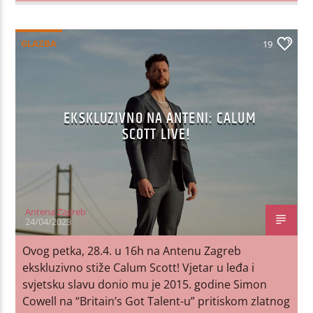
GLAZBA
19
EKSKLUZIVNO NA ANTENI: CALUM
SCOTT LIVE!
Antena Zagreb
24/04/2023
Ovog petka, 28.4. u 16h na Antenu Zagreb
ekskluzivno stiže Calum Scott! Vjetar u leđa i
svjetsku slavu donio mu je 2015. godine Simon
Cowell na “Britain’s Got Talent-u” pritiskom zlatnog