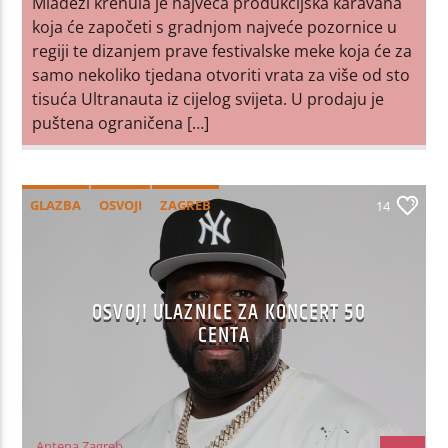
Mladeži krenula je najveća produkcijska karavana
koja će započeti s gradnjom najveće pozornice u
regiji te dizanjem prave festivalske meke koja će za
samo nekoliko tjedana otvoriti vrata za više od sto
tisuća Ultranauta iz cijelog svijeta. U prodaju je
puštena ograničena […]
GLAZBA
OSVOJI
ZAGREB
14
OSVOJI ULAZNICE ZA KONCERT 50
CENTA
Antena Zagreb