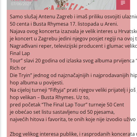
07/06/2023
Samo slušaj Antenu Zagreb i imaš priliku osvojiti ulazn
50 centa i Busta Rhymesa 17. listopada u Areni.
Najava ovog koncerta izazvala je velik interes u Hrvatsko
je koncert u Zagrebu jedini njegov posjet regiji na ovoj 
Nagrađivani reper, televizijski producent i glumac vel
Final Lap
Tour” slavi 20 godina od izlaska svog albuma prvijenca 
Rich or
Die Tryin” jednog od najznačajnijih i najprodavanijih hi
hop albuma u povijesti.
Na cijeloj turneji “Fiftyja” prati njegov veliki prijatelj i jo
hop velikan – Busta Rhymes. Uz to,
pred početak “The Final Lap Tour” turneje 50 Cent
je obećao set listu sastavljenu od 50 pjesama,
najvećih hitova i favorita, te onih koje nije izvodio uživ
Zbog velikog interesa publike, i rasprodanih koncerat