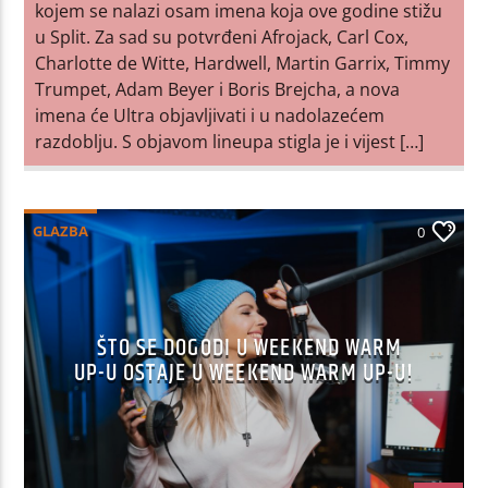
kojem se nalazi osam imena koja ove godine stižu
u Split. Za sad su potvrđeni Afrojack, Carl Cox,
Charlotte de Witte, Hardwell, Martin Garrix, Timmy
Trumpet, Adam Beyer i Boris Brejcha, a nova
imena će Ultra objavljivati i u nadolazećem
razdoblju. S objavom lineupa stigla je i vijest […]
GLAZBA
0
ŠTO SE DOGODI U WEEKEND WARM
UP-U OSTAJE U WEEKEND WARM UP-U!