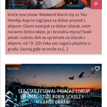
Antena Zagreb
01/03/2023
Kreće novi show- Weekend Warm Up uz Teu
Hendiju koja te zagrijava za dobar provod s
ekipom. Glavni sastojak za dobar izlazak, osim
naravno dobre ekipe, je i brutalna mjuza! Svaki
petak i subotu dok se spremate za izlazak s
ekipom, od 19- 22h čeka vas najjača playlista u
gradu. Saznaj gdje se može za […]
GLAZBA
0
SEA STAR FESTIVAL POJAČAO LINEUP:
U UMAG STIŽU ROBIN SCHULZ I
MAHMUT ORHAN!