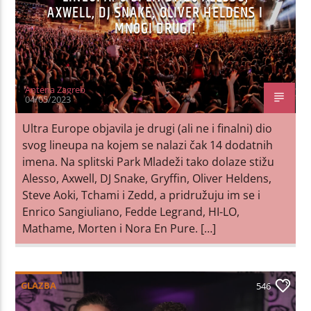
AXWELL, DJ SNAKE, OLIVER HELDENS I
MNOGI DRUGI!
Antena Zagreb
04/05/2023
Ultra Europe objavila je drugi (ali ne i finalni) dio
svog lineupa na kojem se nalazi čak 14 dodatnih
imena. Na splitski Park Mladeži tako dolaze stižu
Alesso, Axwell, DJ Snake, Gryffin, Oliver Heldens,
Steve Aoki, Tchami i Zedd, a pridružuju im se i
Enrico Sangiuliano, Fedde Legrand, HI-LO,
Mathame, Morten i Nora En Pure. […]
GLAZBA
546