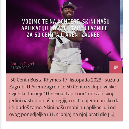
VODIMO TE NA KONCERT: SKINI NAŠU
APLIKACIJU I OSVOJI DVIJE ULAZNICE
ZA 50 CENT-A U ARENI ZAGREB!
Antena Zagreb
31/07/2023
50 Cent i Busta Rhymes 17. listopada 2023. stižu u
Zagreb! U Areni Zagreb će 50 Cent u sklopu velike
svjetske turneje“The Final Lap Tour” održati svoj
jedini nastup u našoj regiji,a mi ti dajemo priliku da
i ti budeš tamo. Skini našu mobilnu aplikaciju i od
ovog ponedjeljka (31. srpnja) na njoj prati dio […]