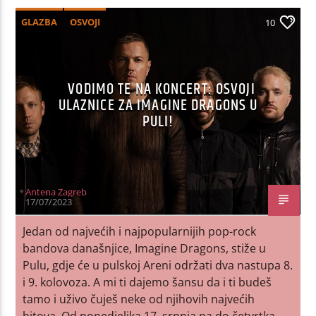
GLAZBA
OSVOJI
10
VODIMO TE NA KONCERT: OSVOJI
ULAZNICE ZA IMAGINE DRAGONS U
PULI!
Antena Zagreb
17/07/2023
Jedan od najvećih i najpopularnijih pop-rock
bandova današnjice, Imagine Dragons, stiže u
Pulu, gdje će u pulskoj Areni održati dva nastupa 8.
i 9. kolovoza. A mi ti dajemo šansu da i ti budeš
tamo i uživo čuješ neke od njihovih najvećih
hitova. Od ponedjeljka 17. srpnja pa do četvrtka