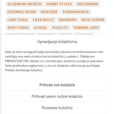
GLAZBENA ANKETA
HARRY STYLES
INSTAGRAM
JUTARNJI SHOW
KONCERT
KORONAVIRUS
LADY GAGA
LUKA BULIĆ
NAGRADA
NOVI ALBUM
NOVI SINGL
OSVOJI
PLAYLIST
TAMARA LOOS
TAYLOR SWIFT
TWITTER
VIDEO
YOUTUBE
Upravljanje kolačićima
ZAGREB
Kako bi Vam omogućili bolje korisničko iskustvo te funkcionalnost svih
sadržaja ova web stranica koristi kolačiće ( cookies ). Odabirom
PRIHVAĆAM SVE slažete se s korištenjem kolačića za koje je potrebna
Vaša prethodna suglasnost, a za sve dodatne informacije pročitajte
Politiku korištenja kolačića.
PREV
NEXT
PAGES
Prihvati sve kolačiće
Prihvati samo nužne kolačiće
Postavke kolačića