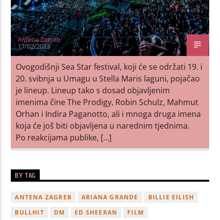
Antena Zagreb
17/02/2023
Ovogodišnji Sea Star festival, koji će se održati 19. i
20. svibnja u Umagu u Stella Maris laguni, pojačao
je lineup. Lineup tako s dosad objavljenim
imenima čine The Prodigy, Robin Schulz, Mahmut
Orhan i Indira Paganotto, ali i mnoga druga imena
koja će još biti objavljena u narednim tjednima.
Po reakcijama publike, […]
BY TAG
ANTENA ZAGREB
ARIANA GRANDE
BILLIE EILISH
BULLHIT
DM
ED SHEERAN
FILM