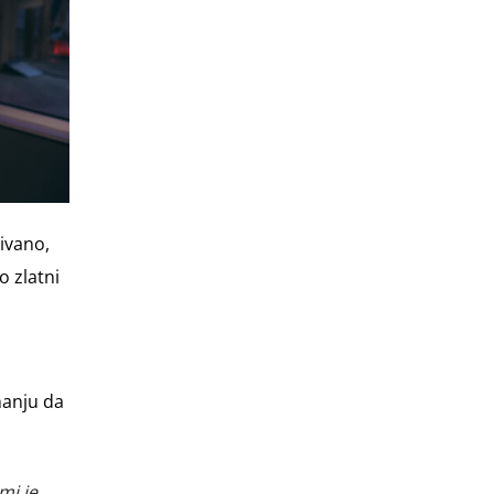
kivano,
o zlatni
o
nanju da
mi je