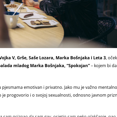
ojka V, Grše, Saše Lozara, Marka Bošnjaka i Leta 3
, oče
balada mladog Marka Bošnjaka, “Spokojan”
– kojem bi da
m u pjesmama emotivan i privatno. Jako mu je važno mentaln
eno je progovorio i o svojoj sexualnosti, odnosno javnom priz
a sam priznao da sam gay, osjetio sam neko olakšanje, pao 