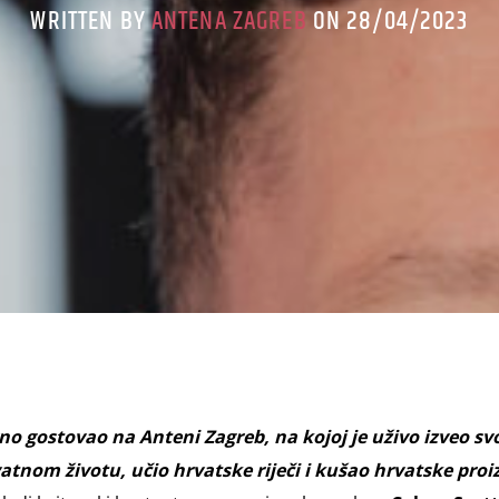
WRITTEN BY
ANTENA ZAGREB
ON 28/04/2023
no gostovao na Anteni Zagreb, na kojoj je uživo izveo sv
vatnom životu, učio hrvatske riječi i kušao hrvatske proi