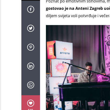
Poznat po emotivnim stihovima, ml
gostovao je na Anteni Zagreb uo
diljem svijeta voli potvrđuje i več