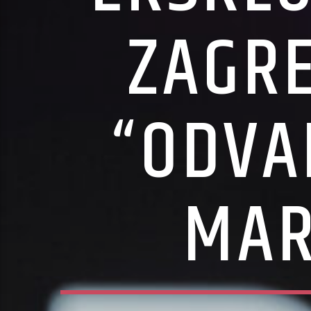
ZAGRE
“ODVA
MAR