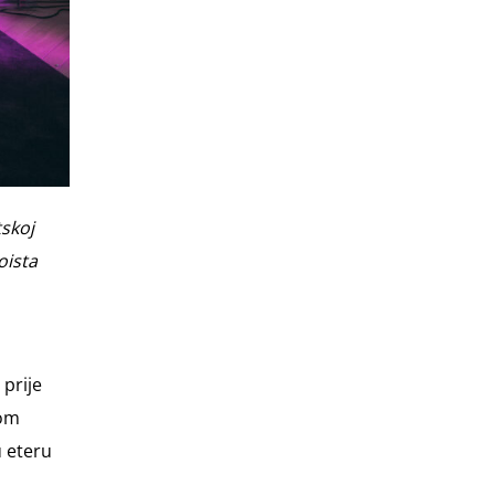
skoj
oista
 prije
nom
u eteru