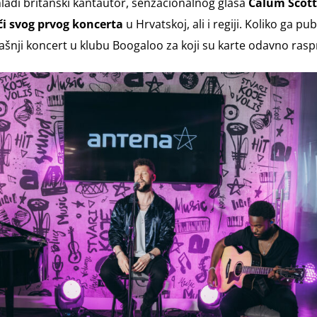
adi britanski kantautor, senzacionalnog glasa
Calum Scott
či svog prvog koncerta
u Hrvatskoj, ali i regiji. Koliko ga pub
erašnji koncert u klubu Boogaloo za koji su karte odavno ras