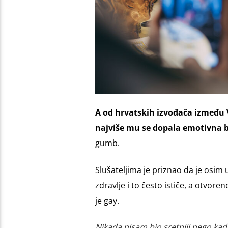
A od hrvatskih izvođača između V
najviše mu se dopala emotivna 
gumb.
Slušateljima je priznao da je osi
zdravlje i to često ističe, a otvor
je gay.
Nikada nisam bio sretniji nego kad