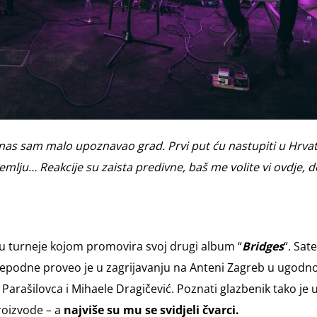
as sam malo upoznavao grad. Prvi put ću nastupiti u Hrvat
emlju… Reakcije su zaista predivne, baš me volite vi ovdje, d
pu turneje kojom promovira svoj drugi album “
Bridges
“. Sate
jepodne proveo je u zagrijavanju na Anteni Zagreb u ugod
Parašilovca i Mihaele Dragičević. Poznati glazbenik tako je 
proizvode – a
najviše su mu se svidjeli čvarci.