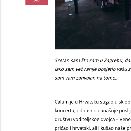
546
Sretan sam što sam u Zagrebu, dan
iako sam već ranije posjetio vašu z
sam vam zahvalan na tome…
Calum je u Hrvatsku stigao u sklo
koncerta, odnosno današnje posli
društvu voditeljskog dvojca – Vene 
pričao i hrvatski, ali i kušao naše 