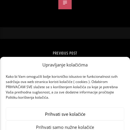
PREVIOUS POST
JONAS BROTHERS USPJEŠNIJI NEGO IKAD
Upravljanje kolačićima
Kako bi Vam omogućili bolje korisničko iskustvo te funkcionalnost svih
sadržaja ova web stranica koristi kolačiće ( cookies ). Odabirom
PRIHVAĆAM SVE slažete se s korištenjem kolačića za koje je potrebna
Vaša prethodna suglasnost, a za sve dodatne informacije pročitajte
Politiku korištenja kolačića.
Prihvati sve kolačiće
Prihvati samo nužne kolačiće