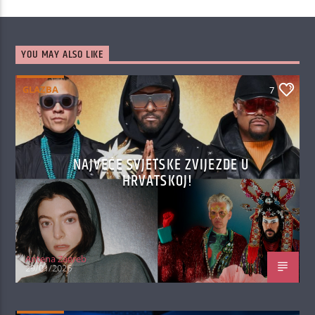
YOU MAY ALSO LIKE
GLAZBA
7
NAJVEĆE SVJETSKE ZVIJEZDE U
HRVATSKOJ!
Antena Zagreb
29/01/2026