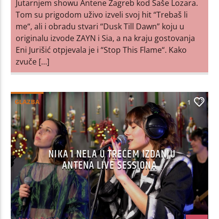
Jutarnjem showu Antene Zagreb kod Saše Lozara.
Tom su prigodom uživo izveli svoj hit “Trebaš li
me“, ali i obradu stvari “Dusk Till Dawn” koju u
originalu izvode ZAYN i Sia, a na kraju gostovanja
Eni Jurišić otpjevala je i “Stop This Flame“. Kako
zvuče […]
GLAZBA
1
NIKA I NELA U TREĆEM IZDANJU
ANTENA LIVE SESSIONA