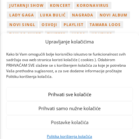
JUTARNJI SHOW
KONCERT
KORONAVIRUS
LADY GAGA
LUKA BULIĆ
NAGRADA
NOVI ALBUM
NOVI SINGL
OSVOJI
PLAYLIST
TAMARA LOOS
TAYLOR SWIFT
TWITTER
VIDEO
YOUTUBE
Upravljanje kolačićima
ZAGREB
Kako bi Vam omogućili bolje korisničko iskustvo te funkcionalnost svih
sadržaja ova web stranica koristi kolačiće ( cookies ). Odabirom
PRIHVAĆAM SVE slažete se s korištenjem kolačića za koje je potrebna
Vaša prethodna suglasnost, a za sve dodatne informacije pročitajte
Politiku korištenja kolačića.
NEXT
PAGES
Prihvati sve kolačiće
Prihvati samo nužne kolačiće
Postavke kolačića
Politika korištenja kolačića