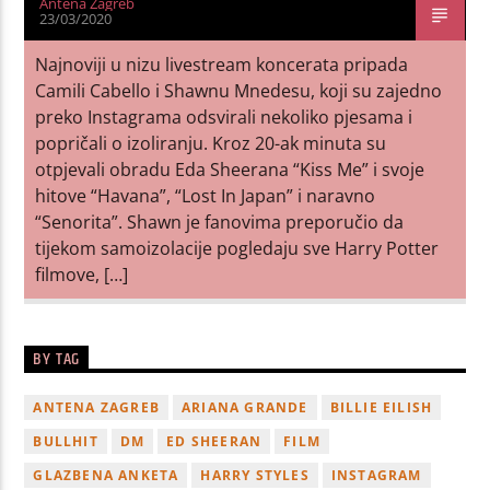
Antena Zagreb
23/03/2020
Najnoviji u nizu livestream koncerata pripada
Camili Cabello i Shawnu Mnedesu, koji su zajedno
preko Instagrama odsvirali nekoliko pjesama i
popričali o izoliranju. Kroz 20-ak minuta su
otpjevali obradu Eda Sheerana “Kiss Me” i svoje
hitove “Havana”, “Lost In Japan” i naravno
“Senorita”. Shawn je fanovima preporučio da
tijekom samoizolacije pogledaju sve Harry Potter
filmove, […]
BY TAG
ANTENA ZAGREB
ARIANA GRANDE
BILLIE EILISH
BULLHIT
DM
ED SHEERAN
FILM
GLAZBENA ANKETA
HARRY STYLES
INSTAGRAM