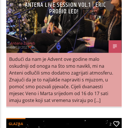
ANTENA LIVE SESSION VOL.1 | ERIC
PROBIO LED!
Antena Zagreb
02/12/2021
Budući da nam je Advent ove godine malo
oskudniji od onoga na što smo navikli, mi na
Anteni odlučili smo dodatno zagrijati atmosferu.
Znajući da je to najlakše napraviti s mjuzom, u
pomoć smo pozvali pjevače. Cijeli dvanaesti
mjesec Veno i Marta srijedom od 16 do 17 sati
imaju goste koji sat vremena sviraju po […]
GLAZBA
2