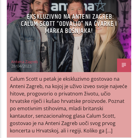
EKSKLUZIVNO NA ANTENI ZAGREB:
CALUM SCOTT “ODVALIO” NA ČVARKE I
MARKA BOŠNJAKA!
Antena Zagreb
28/04/2023
Calum Scott u petak je ekskluzivno gostovao na
Anteni Zagreb, na kojoj je uživo izveo svoje najveće
hitove, progovorio o privatnom životu, učio
hrvatske riječi i kušao hrvatske proizvode. Poznat
po emotivnim stihovima, mladi britanski
kantautor, senzacionalnog glasa Calum Scott,
gostovao je na Anteni Zagreb uoči svog prvog
koncerta u Hrvatskoj, ali i regiji. Koliko ga […]