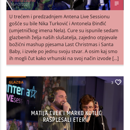
Antena Zagreb
16/12/2021
U trećem i predzadnjem Antena Live Sessionu
gošće su bile Nika Turković i Antonela Đinđić
(umjetničkog imena Nela). Cure su ispunile sedam
glazbenih želja naših slušatelja, zajedno otpjevale
božićni mashup pjesama Last Christmas i Santa
Baby, i izvele po jednu svoju stvar. A osim kaj smo
ih mogli čut kako vrhunski na svoj način izvode […]
GLAZBA
3
MATIJA CVEK I MARKO KUTLIĆ
RASPLESALI ETER!