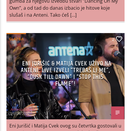
gumba za njegovu izvedbu stvari “Dancing On My
Own”, a od tad do danas izbacio je hitove koje
slušaš i na Anteni. Tako ćeš […]
GLAZBA
2
ENI JURIŠIĆ & MATIJA CVEK UŽIVO NA
ANTENI: LIVE IZVELI “TREBAŠ LI ME”,
“DUSK TILL DAWN” I “STOP THIS
FLAME”!
Antena Zagreb
29/04/2022
Eni Jurišić i Matija Cvek ovog su četvrtka gostovali u