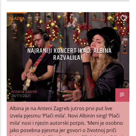
GLAZBA
1
NAJRANIJI KONCERT IKAD: ALBINA
RAZVALILA!
Antena Zagreb
26/11/2021
Albina je na Anteni Zagreb jutros prvi put live
izvela pjesmu ‘Plači mila’. Novi Albinin singl ‘Plači
mila’ nosi i njezin autorski potpis. ‘Meni je osobno
jako posebna pjesma jer govori o životnoj priči