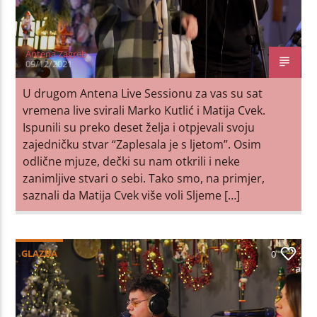
Antena Zagreb
09/12/2021
U drugom Antena Live Sessionu za vas su sat
vremena live svirali Marko Kutlić i Matija Cvek.
Ispunili su preko deset želja i otpjevali svoju
zajedničku stvar “Zaplesala je s ljetom”. Osim
odlične mjuze, dečki su nam otkrili i neke
zanimljive stvari o sebi. Tako smo, na primjer,
saznali da Matija Cvek više voli Sljeme […]
GLAZBA
0