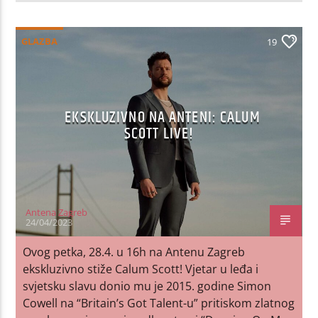
GLAZBA
19
EKSKLUZIVNO NA ANTENI: CALUM
SCOTT LIVE!
Antena Zagreb
24/04/2023
Ovog petka, 28.4. u 16h na Antenu Zagreb
ekskluzivno stiže Calum Scott! Vjetar u leđa i
svjetsku slavu donio mu je 2015. godine Simon
Cowell na “Britain’s Got Talent-u” pritiskom zlatnog