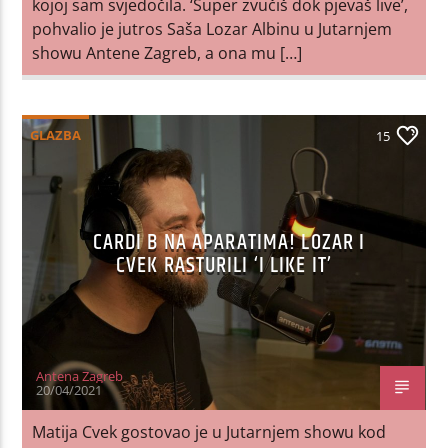
kojoj sam svjedočila. ‘Super zvučiš dok pjevaš live’,
pohvalio je jutros Saša Lozar Albinu u Jutarnjem
showu Antene Zagreb, a ona mu […]
GLAZBA
15
CARDI B NA APARATIMA! LOZAR I
CVEK RASTURILI ‘I LIKE IT’
Antena Zagreb
20/04/2021
Matija Cvek gostovao je u Jutarnjem showu kod