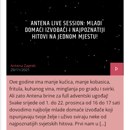
ANTENA LIVE SESSION: MLADI
DOMAĆI IZVOĐAČI I NAJPOZNATIJI
HITOVI NA JEDNOM MJESTU!
Antena Zagreb
29/11/2021
Ove godine ima manje kućica, manje kobasica,
fritula, kuhanog vina, minglanja po gradu i svirki.
Ali zato Antena brine za full adventski ugođaj!
Svake srijede od 1. do 22. prosinca od 16 do 17 sati
dovodimo najbolje mlade domaće izvođače koji
ispunjavaju tvoje želje i uživo sviraju neke od
najpoznatijih svjetskih hitova. Prvi nam u […]