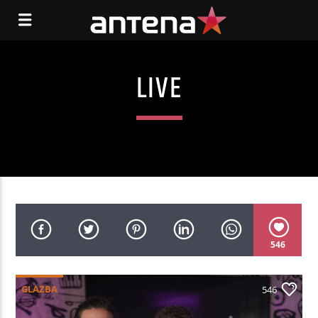
LIVE
546
GLAZBA
546