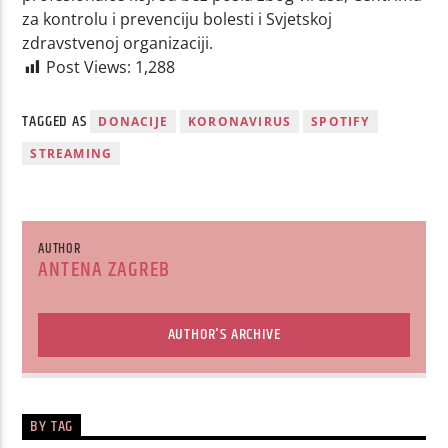
za kontrolu i prevenciju bolesti i Svjetskoj
zdravstvenoj organizaciji.
Post Views:
1,288
TAGGED AS
DONACIJE
KORONAVIRUS
SPOTIFY
STREAMING
AUTHOR
ANTENA ZAGREB
AUTHOR'S ARCHIVE
BY TAG