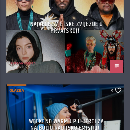
NAJVEĆE SVJETSKE ZVIJEZDE U
HRVATSKOJ!
Antena Zagreb
29/01/2026
GLAZBA
9
WEEKEND WARM UP U UTRCI ZA
NAJBOLJU RADIJSKU EMISIJU!