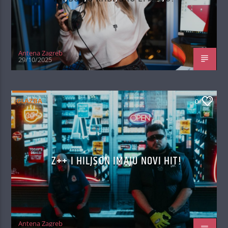
Antena Zagreb
29/10/2025
GLAZBA
0
Z++ I HILJSON IMAJU NOVI HIT!
Antena Zagreb