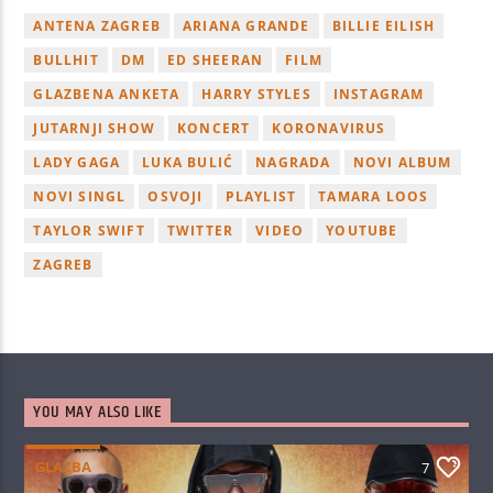
ANTENA ZAGREB
ARIANA GRANDE
BILLIE EILISH
BULLHIT
DM
ED SHEERAN
FILM
GLAZBENA ANKETA
HARRY STYLES
INSTAGRAM
JUTARNJI SHOW
KONCERT
KORONAVIRUS
LADY GAGA
LUKA BULIĆ
NAGRADA
NOVI ALBUM
NOVI SINGL
OSVOJI
PLAYLIST
TAMARA LOOS
TAYLOR SWIFT
TWITTER
VIDEO
YOUTUBE
ZAGREB
YOU MAY ALSO LIKE
GLAZBA
7