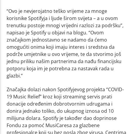
“Ovo je nevjerojatno teško vrijeme za mnoge
korisnike Spotifyja i ljude širom svijeta – a u ovom
trenutku postoje mnogi vrijedni razlozi za podršku”,
napisao je Spotify u objavi na blogu. “Ovom
značajkom jednostavno se nadamo da ćemo
omogućiti onima koji imaju interes i sredstva da
podrže umjetnike u ovo vrijeme, te da stvorimo još
jednu priliku našim partnerima da nađu financijsku
potporu koja im je potrebna za nastavak rada u
glazbi.”
Značajka dolazi nakon Spotifyjevog projekta “COVID-
19 Music Relief” kroz koji streaming servis prati
donacije određenim dobrotvornim udrugama i
donira jednako toliko, do ukupnog iznosa od 10
milijuna dolara. Spotify je također dao doprinose
Fondu za pomoć MusiCaresa za glazbene
profesionalce koji su bez posla zbog virusa, Centrima