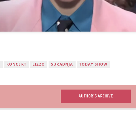
U
KONCERT
LIZZO
SURADNJA
TODAY SHOW
AUTHOR'S ARCHIVE