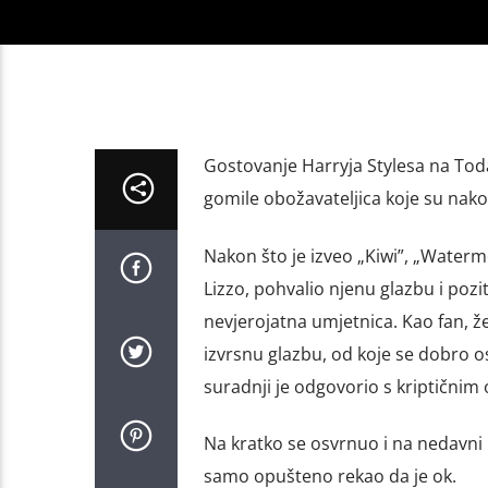
Gostovanje Harryja Stylesa na To
gomile obožavateljica koje su nak
Nakon što je izveo „Kiwi”, „Waterme
Lizzo, pohvalio njenu glazbu i pozi
nevjerojatna umjetnica. Kao fan, že
izvrsnu glazbu, od koje se dobro os
suradnji je odgovorio s kriptični
Na kratko se osvrnuo i na nedavni i
samo opušteno rekao da je ok.