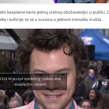
lio besplatne karte jednoj sretnoj obožavateljici u publici. 
ke i euforije, te se u suzama u jednom trenutku srušila.
Click to accept marketing cookies and
enable this content