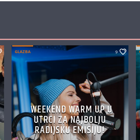
GLAZBA
9
WEEKEND WARM UP U
UTRCI ZA NAJBOLJU
RADIJSKU EMISIJU!