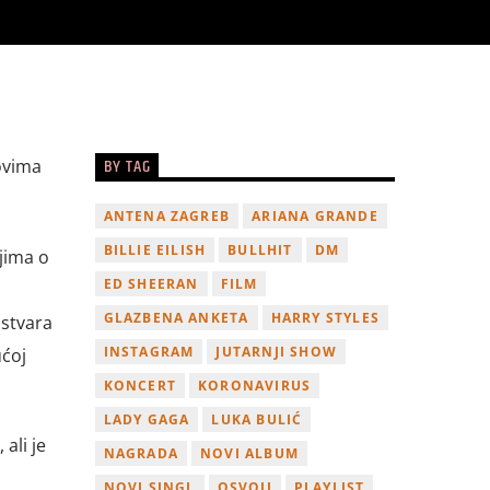
BY TAG
ovima
ANTENA ZAGREB
ARIANA GRANDE
BILLIE EILISH
BULLHIT
DM
jima o
ED SHEERAN
FILM
GLAZBENA ANKETA
HARRY STYLES
 stvara
INSTAGRAM
JUTARNJI SHOW
ućoj
KONCERT
KORONAVIRUS
LADY GAGA
LUKA BULIĆ
ali je
NAGRADA
NOVI ALBUM
NOVI SINGL
OSVOJI
PLAYLIST