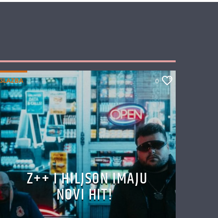
GLAZBA
0
Z++ I HILJSON IMAJU
NOVI HIT!