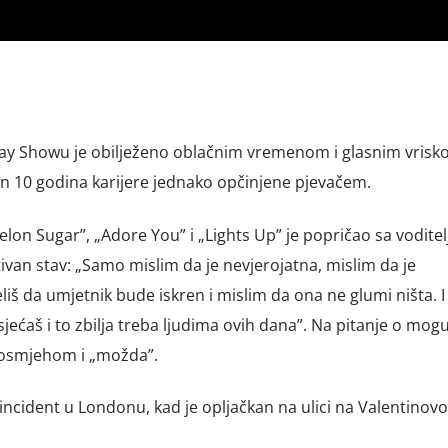
day Showu je obilježeno oblačnim vremenom i glasnim vrisk
on 10 godina karijere jednako opčinjene pjevačem.
lon Sugar”, „Adore You” i „Lights Up” je popričao sa voditel
tivan stav: „Samo mislim da je nevjerojatna, mislim da je
liš da umjetnik bude iskren i mislim da ona ne glumi ništa. I
jećaš i to zbilja treba ljudima ovih dana”. Na pitanje o mog
m osmjehom i „možda”.
ncident u Londonu, kad je opljačkan na ulici na Valentinovo, 