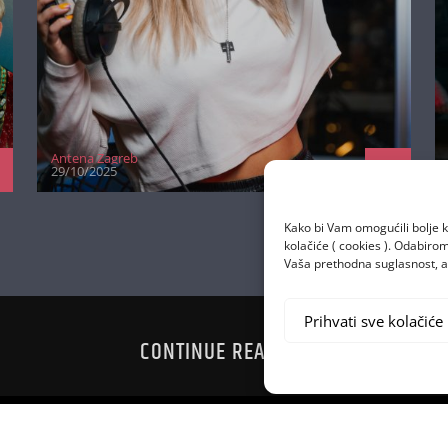
Antena Zagreb
29/10/2025
Kako bi Vam omogućili bolje k
kolačiće ( cookies ). Odabir
Vaša prethodna suglasnost, a 
Prihvati sve kolačiće
CONTINUE READING