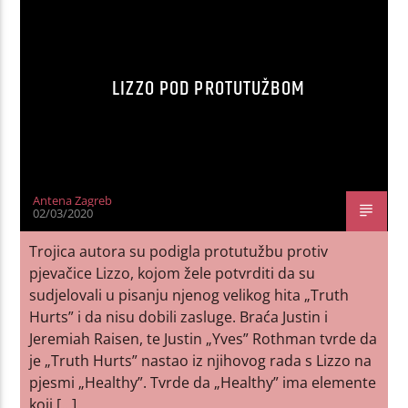
LIZZO POD PROTUTUŽBOM
Antena Zagreb
02/03/2020
Trojica autora su podigla protutužbu protiv
pjevačice Lizzo, kojom žele potvrditi da su
sudjelovali u pisanju njenog velikog hita „Truth
Hurts” i da nisu dobili zasluge. Braća Justin i
Jeremiah Raisen, te Justin „Yves” Rothman tvrde da
je „Truth Hurts” nastao iz njihovog rada s Lizzo na
pjesmi „Healthy”. Tvrde da „Healthy” ima elemente
koji […]