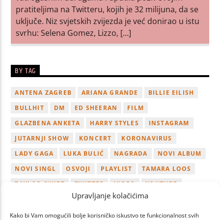
pratiteljima na Twitteru, kojih je 32 milijuna, da se
uključe. Niz svjetskih zvijezda je već donirao u istu
svrhu: Selena Gomez, Lizzo, […]
BY TAG
ANTENA ZAGREB
ARIANA GRANDE
BILLIE EILISH
BULLHIT
DM
ED SHEERAN
FILM
GLAZBENA ANKETA
HARRY STYLES
INSTAGRAM
JUTARNJI SHOW
KONCERT
KORONAVIRUS
LADY GAGA
LUKA BULIĆ
NAGRADA
NOVI ALBUM
NOVI SINGL
OSVOJI
PLAYLIST
TAMARA LOOS
TAYLOR SWIFT
TWITTER
VIDEO
YOUTUBE
Upravljanje kolačićima
ZAGREB
Kako bi Vam omogućili bolje korisničko iskustvo te funkcionalnost svih