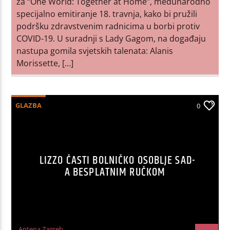
za “One World: Together at Home”, međunarodno
specijalno emitiranje 18. travnja, kako bi pružili
podršku zdravstvenim radnicima u borbi protiv
COVID-19. U suradnji s Lady Gagom, na događaju
nastupa gomila svjetskih talenata: Alanis
Morissette, […]
GLAZBA
0
LIZZO ČASTI BOLNIČKO OSOBLJE SAD-
A BESPLATNIM RUČKOM
Antena Zagreb