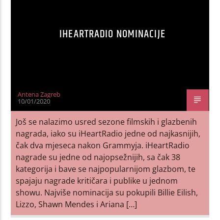
IHEARTRADIO NOMINACIJE
Antena Zagreb
10/01/2020
Još se nalazimo usred sezone filmskih i glazbenih
nagrada, iako su iHeartRadio jedne od najkasnijih,
čak dva mjeseca nakon Grammyja. iHeartRadio
nagrade su jedne od najopsežnijih, sa čak 38
kategorija i bave se najpopularnijom glazbom, te
spajaju nagrade kritičara i publike u jednom
showu. Najviše nominacija su pokupili Billie Eilish,
Lizzo, Shawn Mendes i Ariana […]