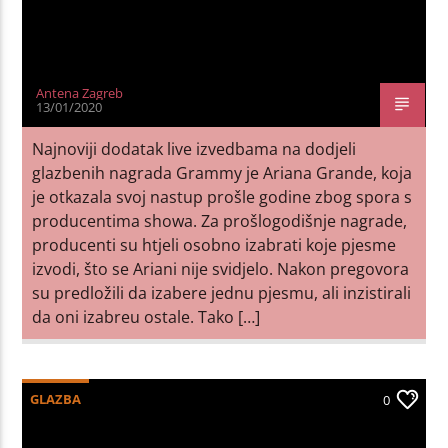
Antena Zagreb
13/01/2020
Najnoviji dodatak live izvedbama na dodjeli
glazbenih nagrada Grammy je Ariana Grande, koja
je otkazala svoj nastup prošle godine zbog spora s
producentima showa. Za prošlogodišnje nagrade,
producenti su htjeli osobno izabrati koje pjesme
izvodi, što se Ariani nije svidjelo. Nakon pregovora
su predložili da izabere jednu pjesmu, ali inzistirali
da oni izabreu ostale. Tako […]
GLAZBA
0