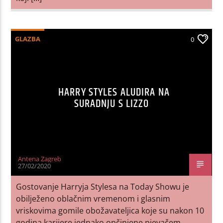
GLAZBA
0
HARRY STYLES ALUDIRA NA
SURADNJU S LIZZO
Antena Zagreb
27/02/2020
Gostovanje Harryja Stylesa na Today Showu je
obilježeno oblačnim vremenom i glasnim
vriskovima gomile obožavateljica koje su nakon 10
godina karijere jednako opčinjene pjevačem.