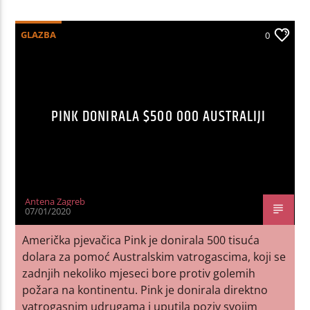
GLAZBA
0
PINK DONIRALA $500 000 AUSTRALIJI
Antena Zagreb
07/01/2020
Američka pjevačica Pink je donirala 500 tisuća
dolara za pomoć Australskim vatrogascima, koji se
zadnjih nekoliko mjeseci bore protiv golemih
požara na kontinentu. Pink je donirala direktno
vatrogasnim udrugama i uputila poziv svojim