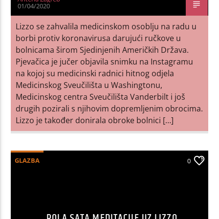
01/04/2020
Lizzo se zahvalila medicinskom osoblju na radu u
borbi protiv koronavirusa darujući ručkove u
bolnicama širom Sjedinjenih Američkih Država.
Pjevačica je jučer objavila snimku na Instagramu
na kojoj su medicinski radnici hitnog odjela
Medicinskog Sveučilišta u Washingtonu,
Medicinskog centra Sveučilišta Vanderbilt i još
drugih pozirali s njihovim dopremljenim obrocima.
Lizzo je također donirala obroke bolnici […]
GLAZBA
0
POLA SATA MEDITACIJE UZ LIZZO