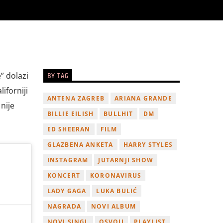
BY TAG
” dolazi
iforniji
ANTENA ZAGREB
ARIANA GRANDE
nije
BILLIE EILISH
BULLHIT
DM
ED SHEERAN
FILM
GLAZBENA ANKETA
HARRY STYLES
INSTAGRAM
JUTARNJI SHOW
KONCERT
KORONAVIRUS
LADY GAGA
LUKA BULIĆ
NAGRADA
NOVI ALBUM
NOVI SINGL
OSVOJI
PLAYLIST