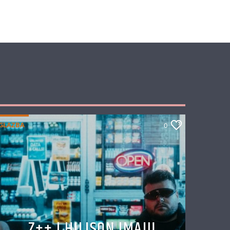
GLAZBA
0
Z++ I HILJSON IMAJU