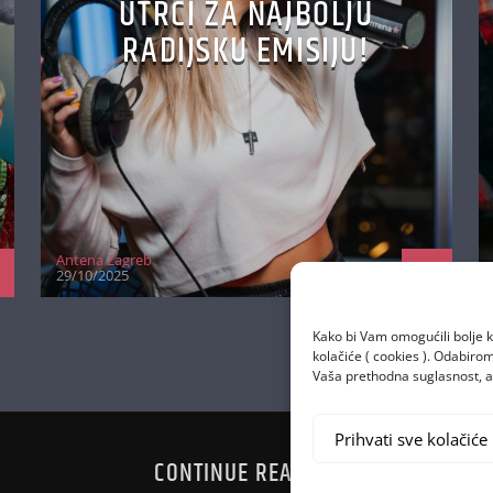
UTRCI ZA NAJBOLJU
RADIJSKU EMISIJU!
Antena Zagreb
29/10/2025
Kako bi Vam omogućili bolje k
kolačiće ( cookies ). Odabir
Vaša prethodna suglasnost, a 
Prihvati sve kolačiće
CONTINUE READING