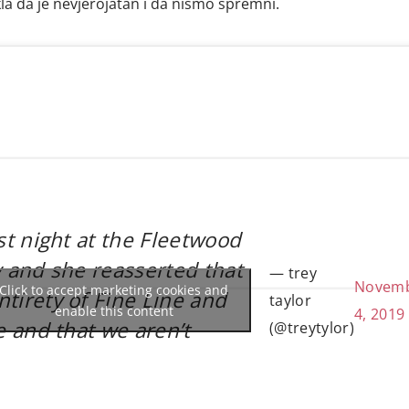
ekla da je nevjerojatan i da nismo spremni.
ast night at the Fleetwood
y and she reasserted that
— trey
Novem
Click to accept marketing cookies and
tirety of Fine Line and
taylor
enable this content
4, 2019
e and that we aren’t
(@treytylor)