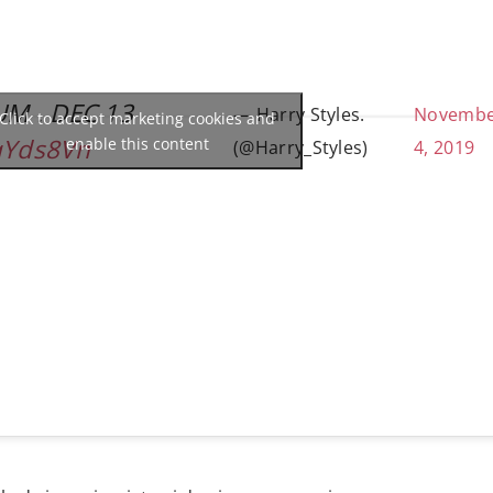
UM . DEC 13
— Harry Styles.
Novemb
Click to accept marketing cookies and
zqYds8Vn
enable this content
(@Harry_Styles)
4, 2019