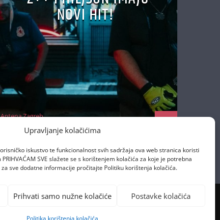
NOVI HIT!
Antena Zagreb
22/10/2025
Upravljanje kolačićima
orisničko iskustvo te funkcionalnost svih sadržaja ova web stranica koristi
om PRIHVAĆAM SVE slažete se s korištenjem kolačića za koje je potrebna
za sve dodatne informacije pročitajte Politiku korištenja kolačića.
Prihvati samo nužne kolačiće
Postavke kolačića
Politika korištenja kolačića