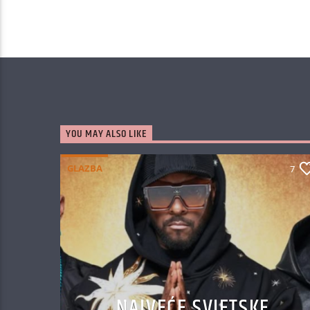
YOU MAY ALSO LIKE
GLAZBA
7
NAJVEĆE SVJETSKE