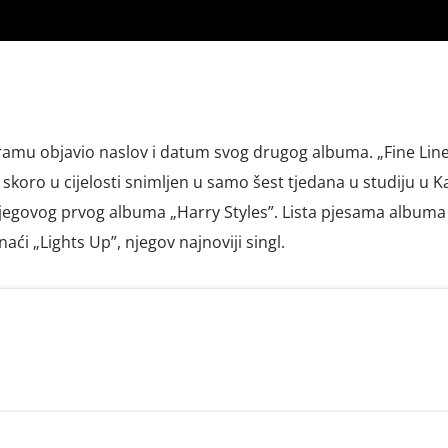
agramu objavio naslov i datum svog drugog albuma. „Fine Line
 skoro u cijelosti snimljen u samo šest tjedana u studiju u Kal
jegovog prvog albuma „Harry Styles”. Lista pjesama albuma 
naći „Lights Up”, njegov najnoviji singl.