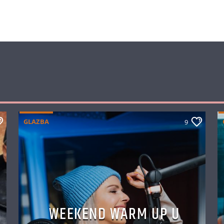
GLAZBA
9
WEEKEND WARM UP U