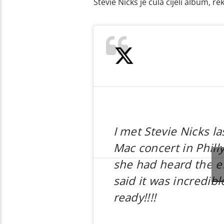
Stevie Nicks je čula cijeli album, r
I met Stevie Nicks l
Mac concert in Phill
she had heard the en
said it was incredibl
ready!!!!