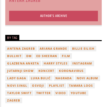
ANTENA ZAGREB
AUTHOR'S ARCHIVE
BY TAG
ANTENA ZAGREB
ARIANA GRANDE
BILLIE EILISH
BULLHIT
DM
ED SHEERAN
FILM
GLAZBENA ANKETA
HARRY STYLES
INSTAGRAM
JUTARNJI SHOW
KONCERT
KORONAVIRUS
LADY GAGA
LUKA BULIĆ
NAGRADA
NOVI ALBUM
NOVI SINGL
OSVOJI
PLAYLIST
TAMARA LOOS
TAYLOR SWIFT
TWITTER
VIDEO
YOUTUBE
ZAGREB