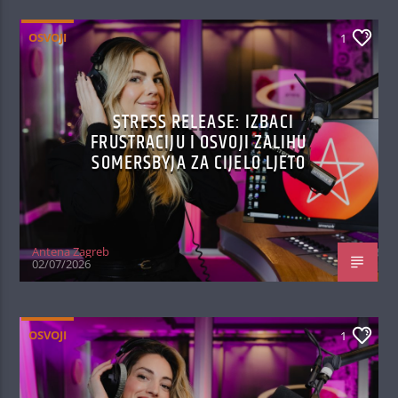
OSVOJI
1
STRESS RELEASE: IZBACI
FRUSTRACIJU I OSVOJI ZALIHU
SOMERSBYJA ZA CIJELO LJETO
Antena Zagreb
02/07/2026
OSVOJI
1