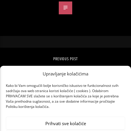
PREVIOUS POST
NEUPORABLJIVI OBJEKTI OSLOBOĐENI
RAČUNA
Upravljanje kolačićima
Kako bi Vam omogućili bolje korisničko iskustvo te funkcionalnost svih
sadržaja ova web stranica koristi kolačiće ( cookies ). Odabirom
PRIHVAĆAM SVE slažete se s korištenjem kolačića za koje je potrebna
Vaša prethodna suglasnost, a za sve dodatne informacije pročitajte
Politiku korištenja kolačića.
Prihvati sve kolačiće