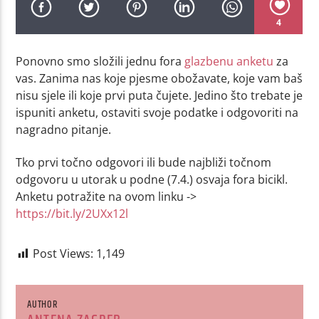
4
Ponovno smo složili jednu fora
glazbenu anketu
za
vas. Zanima nas koje pjesme obožavate, koje vam baš
nisu sjele ili koje prvi puta čujete. Jedino što trebate je
ispuniti anketu, ostaviti svoje podatke i odgovoriti na
nagradno pitanje.
Tko prvi točno odgovori ili bude najbliži točnom
odgovoru u utorak u podne (7.4.) osvaja fora bicikl.
Anketu potražite na ovom linku ->
https://bit.ly/2UXx12l
Post Views:
1,149
AUTHOR