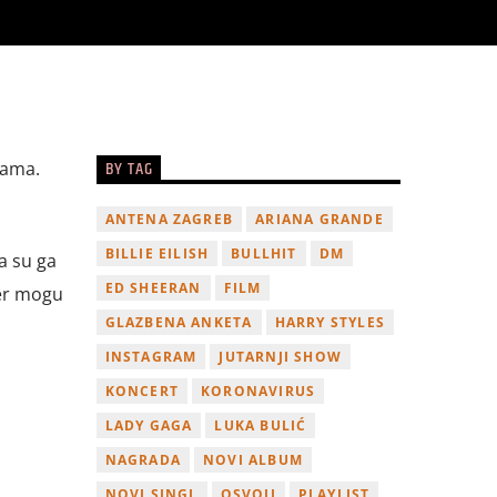
BY TAG
jama.
ANTENA ZAGREB
ARIANA GRANDE
BILLIE EILISH
BULLHIT
DM
a su ga
ED SHEERAN
FILM
jer mogu
GLAZBENA ANKETA
HARRY STYLES
INSTAGRAM
JUTARNJI SHOW
KONCERT
KORONAVIRUS
LADY GAGA
LUKA BULIĆ
NAGRADA
NOVI ALBUM
NOVI SINGL
OSVOJI
PLAYLIST