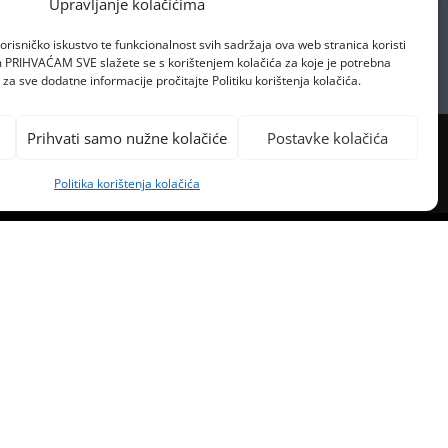
Upravljanje kolačićima
orisničko iskustvo te funkcionalnost svih sadržaja ova web stranica koristi
om PRIHVAĆAM SVE slažete se s korištenjem kolačića za koje je potrebna
za sve dodatne informacije pročitajte Politiku korištenja kolačića.
Prihvati samo nužne kolačiće
Postavke kolačića
Politika korištenja kolačića
PREVIOUS POST
O COOL BICIKL ZA VAS, I OPET
BAMO SAMO VAŠE UŠI..