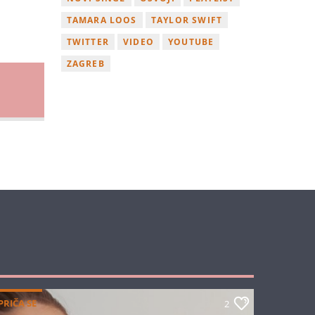
TAMARA LOOS
TAYLOR SWIFT
TWITTER
VIDEO
YOUTUBE
ZAGREB
PRIČA SE
2