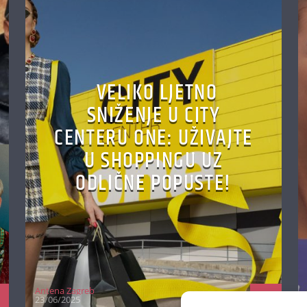
VELIKO LJETNO
SNIŽENJE U CITY
CENTERU ONE: UŽIVAJTE
U SHOPPINGU UZ
ODLIČNE POPUSTE!
Antena Zagreb
23/06/2025