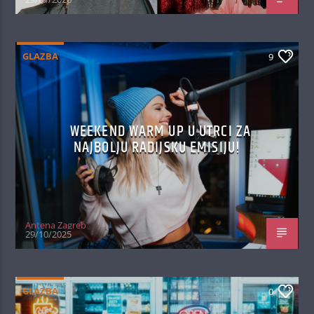
GLAZBA
9
WEEKEND WARM UP U UTRCI ZA
NAJBOLJU RADIJSKU EMISIJU!
Antena Zagreb
29/10/2025
GLAZBA
0