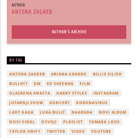
AUTHOR
ANTENA ZAGREB
AUTHOR'S ARCHIVE
BY TAG
ANTENA ZAGREB
ARIANA GRANDE
BILLIE EILISH
BULLHIT
DM
ED SHEERAN
FILM
GLAZBENA ANKETA
HARRY STYLES
INSTAGRAM
JUTARNJI SHOW
KONCERT
KORONAVIRUS
LADY GAGA
LUKA BULIĆ
NAGRADA
NOVI ALBUM
NOVI SINGL
OSVOJI
PLAYLIST
TAMARA LOOS
TAYLOR SWIFT
TWITTER
VIDEO
YOUTUBE