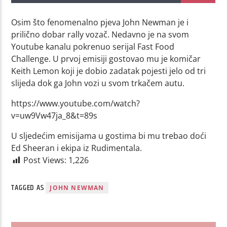
Osim što fenomenalno pjeva John Newman je i
prilično dobar rally vozač. Nedavno je na svom
Youtube kanalu pokrenuo serijal Fast Food
Challenge. U prvoj emisiji gostovao mu je komičar
Keith Lemon koji je dobio zadatak pojesti jelo od tri
slijeda dok ga John vozi u svom trkačem autu.
https://www.youtube.com/watch?
v=uw9Vw47ja_8&t=89s
U sljedećim emisijama u gostima bi mu trebao doći
Ed Sheeran i ekipa iz Rudimentala.
Post Views:
1,226
TAGGED AS
JOHN NEWMAN