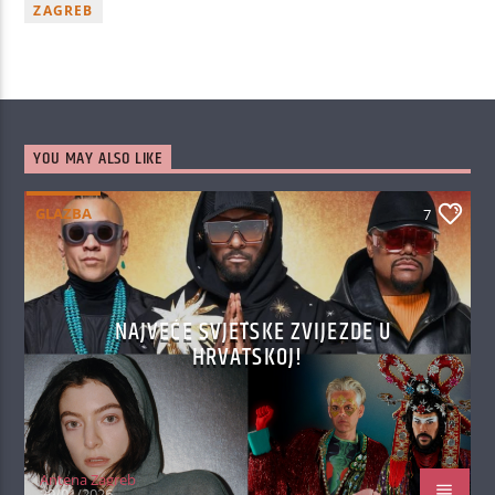
ZAGREB
YOU MAY ALSO LIKE
GLAZBA
7
NAJVEĆE SVJETSKE ZVIJEZDE U
HRVATSKOJ!
Antena Zagreb
29/01/2026