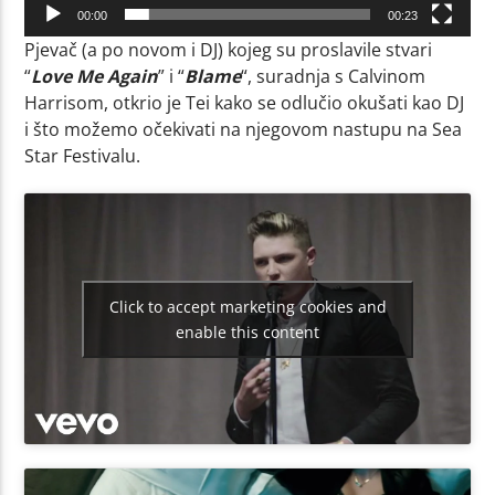
00:00
00:23
Pjevač (a po novom i DJ) kojeg su proslavile stvari
“
Love Me Again
” i “
Blame
“, suradnja s Calvinom
Harrisom, otkrio je Tei kako se odlučio okušati kao DJ
i što možemo očekivati na njegovom nastupu na Sea
Star Festivalu.
Click to accept marketing cookies and
enable this content