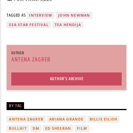
TAGGED AS
INTERVIEW
JOHN NEWMAN
SEA STAR FESTIVAL
TEA HENDIJA
AUTHOR
ANTENA ZAGREB
AUTHOR'S ARCHIVE
BY TAG
ANTENA ZAGREB
ARIANA GRANDE
BILLIE EILISH
BULLHIT
DM
ED SHEERAN
FILM