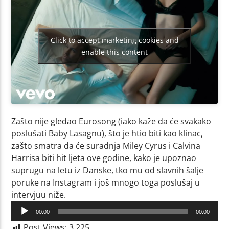
Click to accept marketing cookies and
enable this content
Zašto nije gledao Eurosong (iako kaže da će svakako
poslušati Baby Lasagnu), što je htio biti kao klinac,
zašto smatra da će suradnja Miley Cyrus i Calvina
Harrisa biti hit ljeta ove godine, kako je upoznao
suprugu na letu iz Danske, tko mu od slavnih šalje
poruke na Instagram i još mnogo toga poslušaj u
intervjuu niže.
Audio
00:00
00:00
Player
Post Views:
3,225