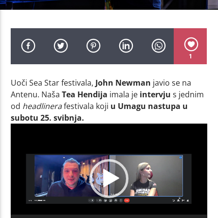
1
Uoči Sea Star festivala,
John Newman
javio se na
Antenu. Naša
Tea Hendija
imala je
intervju
s jednim
od
headlinera
festivala koji
u Umagu nastupa u
subotu 25. svibnja.
Video
Player