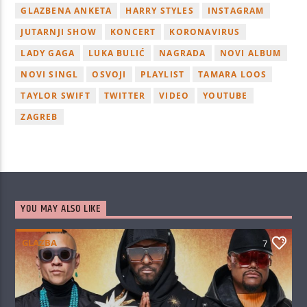
GLAZBENA ANKETA
HARRY STYLES
INSTAGRAM
JUTARNJI SHOW
KONCERT
KORONAVIRUS
LADY GAGA
LUKA BULIĆ
NAGRADA
NOVI ALBUM
NOVI SINGL
OSVOJI
PLAYLIST
TAMARA LOOS
TAYLOR SWIFT
TWITTER
VIDEO
YOUTUBE
ZAGREB
YOU MAY ALSO LIKE
GLAZBA
7