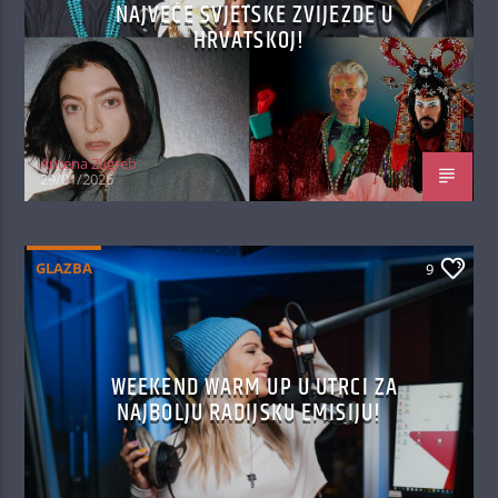
NAJVEĆE SVJETSKE ZVIJEZDE U
HRVATSKOJ!
Antena Zagreb
29/01/2026
GLAZBA
9
WEEKEND WARM UP U UTRCI ZA
NAJBOLJU RADIJSKU EMISIJU!