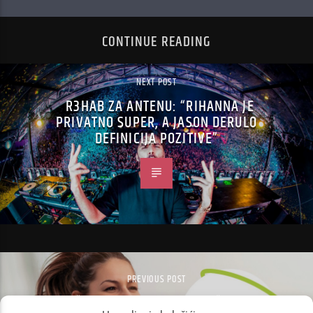
CONTINUE READING
NEXT POST
R3HAB ZA ANTENU: “RIHANNA JE
PRIVATNO SUPER, A JASON DERULO
DEFINICIJA POZITIVE”
PREVIOUS POST
POČELE SU PRIJAVE ZA DM ŽENSKU