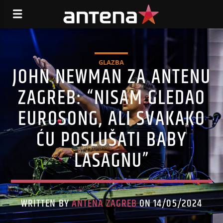
GLAZBA
JOHN NEWMAN ZA ANTENU
ZAGREB: “NISAM GLEDAO
EUROSONG, ALI SVAKAKO
ĆU POSLUŠATI BABY
LASAGNU”
WRITTEN BY
ANTENA ZAGREB
ON 14/05/2024