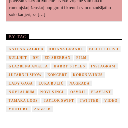
povezan s Lizom Minelli: “Neko vrijeme sam bila u
rumunjskoj ženskoj pop grupi i krenula sam razmišljati o
solo karijeri, za […]
BY TAG
ANTENA ZAGREB
ARIANA GRANDE
BILLIE EILISH
BULLHIT
DM
ED SHEERAN
FILM
GLAZBENA ANKETA
HARRY STYLES
INSTAGRAM
JUTARNJI SHOW
KONCERT
KORONAVIRUS
LADY GAGA
LUKA BULIĆ
NAGRADA
NOVI ALBUM
NOVI SINGL
OSVOJI
PLAYLIST
TAMARA LOOS
TAYLOR SWIFT
TWITTER
VIDEO
YOUTUBE
ZAGREB