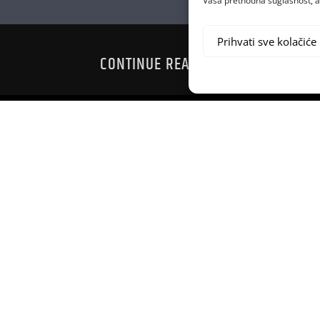
Vaša prethodna suglasnost, a 
Prihvati sve kolačiće
CONTINUE READING
ZAGREB D
A PAYNEA