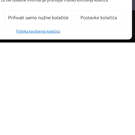
za sve dodatne informacije pročitajte Politiku korištenja kolačića.
Prihvati samo nužne kolačiće
Postavke kolačića
Politika korištenja kolačića
PREVIOUS POST
OBIVA 100 NOVIH PROMETNIH
KAMERA