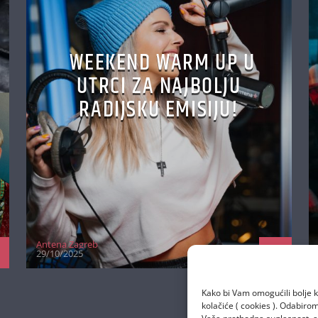
WEEKEND WARM UP U
UTRCI ZA NAJBOLJU
RADIJSKU EMISIJU!
Antena Zagreb
29/10/2025
Kako bi Vam omogućili bolje k
kolačiće ( cookies ). Odabir