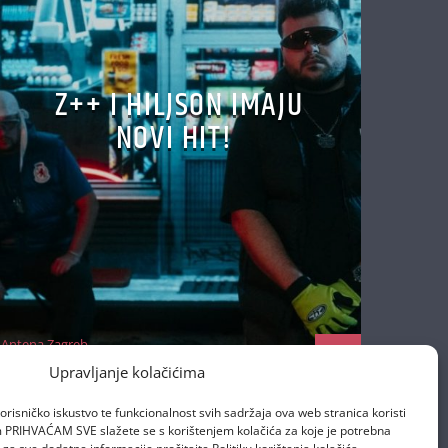
Z++ I HILJSON IMAJU
NOVI HIT!
Antena Zagreb
22/10/2025
Upravljanje kolačićima
orisničko iskustvo te funkcionalnost svih sadržaja ova web stranica koristi
om PRIHVAĆAM SVE slažete se s korištenjem kolačića za koje je potrebna