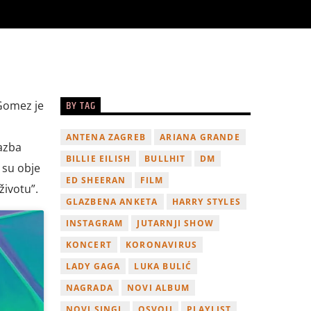
BY TAG
 Gomez je
ANTENA ZAGREB
ARIANA GRANDE
lazba
BILLIE EILISH
BULLHIT
DM
o su obje
ED SHEERAN
FILM
ivotu”.
GLAZBENA ANKETA
HARRY STYLES
INSTAGRAM
JUTARNJI SHOW
KONCERT
KORONAVIRUS
LADY GAGA
LUKA BULIĆ
NAGRADA
NOVI ALBUM
NOVI SINGL
OSVOJI
PLAYLIST