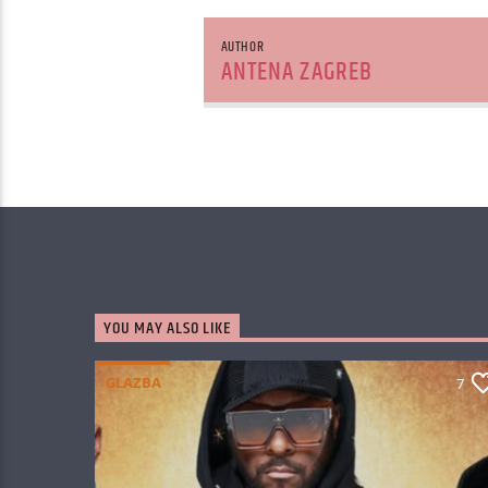
AUTHOR
ANTENA ZAGREB
YOU MAY ALSO LIKE
GLAZBA
7