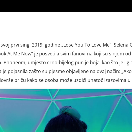
 svoj prvi singl 2019. godine „Lose You To Love Me”, Selena
ook At Me Now” je posvetila svim fanovima koji su s njom od
en iPhoneom, umjesto crno-bijelog pun je boja, kao što je i g
ena je pojasnila zašto su pjesme objavljene na ovaj način: „Ak
ovrše priču kako se osoba može uzdići unatoč izazovima u ž