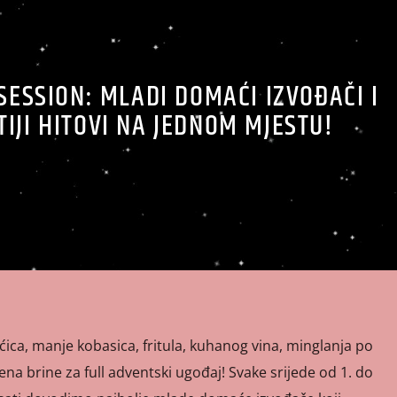
SESSION: MLADI DOMAĆI IZVOĐAČI I
IJI HITOVI NA JEDNOM MJESTU!
ca, manje kobasica, fritula, kuhanog vina, minglanja po
ntena brine za full adventski ugođaj! Svake srijede od 1. do