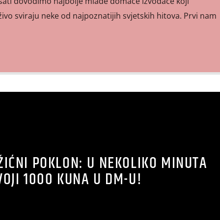
 sati dovodimo najbolje mlade domaće izvođače koji
uživo sviraju neke od najpoznatijih svjetskih hitova. Prvi nam
ŽIĆNI POKLON: U NEKOLIKO MINUTA
VOJI 1000 KUNA U DM-U!