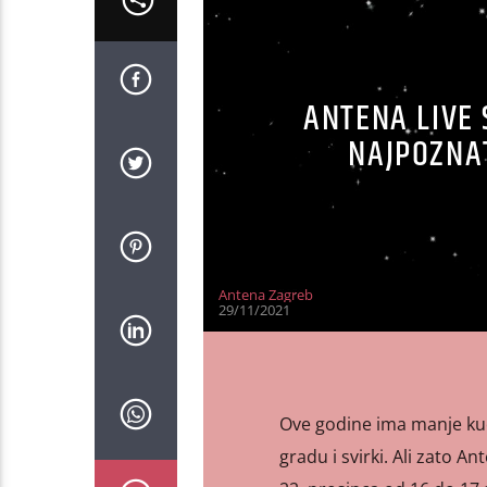
ANTENA LIVE 
NAJPOZNAT
Antena Zagreb
29/11/2021
Ove godine ima manje kući
gradu i svirki. Ali zato A