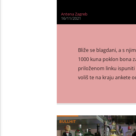
Antena Zagreb
16/11/2021
Bliže se blagdani, a s nji
1000 kuna poklon bona z
priloženom linku ispuniti 
voliš te na kraju ankete 
BULLHIT