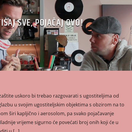
TIŠAJ SVE, POJAČAJ OVO!
zaštite uskoro bi trebao razgovarati s ugostiteljima od
u glazbu u svojim ugostiteljskim objektima s obzirom na to
om širi kapljično i aerosolom, pa svako pojačavanje
adnije vrijeme sigurno će povećati broj onih koji će u
diti u […]