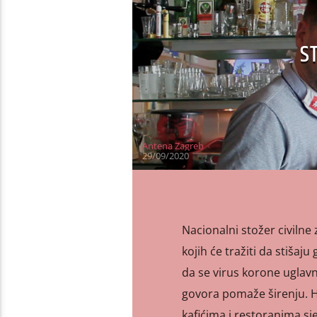
S
Antena Zagreb
29/09/2020
Nacionalni stožer civilne 
kojih će tražiti da stišaj
da se virus korone uglavn
govora pomaže širenju. Hl
kafićima i restoranima sje