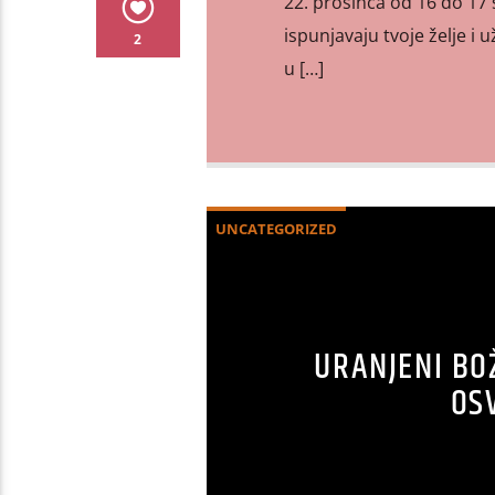
22. prosinca od 16 do 17
ispunjavaju tvoje želje i 
2
u […]
UNCATEGORIZED
URANJENI BO
OS