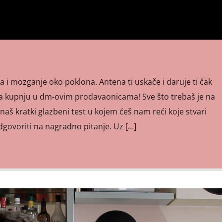
ma i mozganje oko poklona. Antena ti uskače i daruje ti čak
a kupnju u dm-ovim prodavaonicama! Sve što trebaš je na
naš kratki glazbeni test u kojem ćeš nam reći koje stvari
odgovoriti na nagradno pitanje. Uz […]