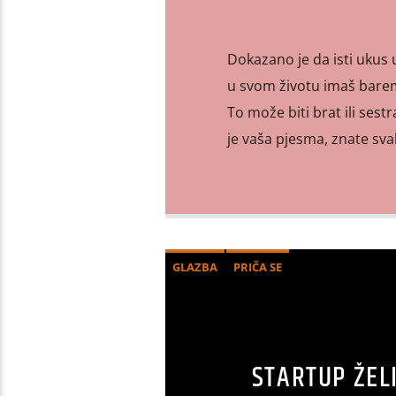
Dokazano je da isti ukus 
u svom životu imaš barem 
To može biti brat ili sestr
je vaša pjesma, znate svak
GLAZBA
PRIČA SE
STARTUP ŽEL