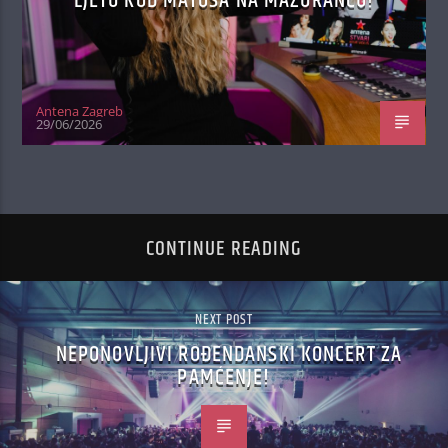
LJETU KOD MATOŠA NA MAŽURANCU!
Antena Zagreb
29/06/2026
CONTINUE READING
NEXT POST
NEPONOVLJIVI ROĐENDANSKI KONCERT ZA
PAMĆENJE!