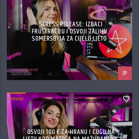
STRESS RELEASE: IZBACI
FRUSTRACIJU I OSVOJI ZALIHU
SOMERSBYJA ZA CIJELO LJETO
Antena Zagreb
02/07/2026
OSVOJI
1
OSVOJI 100 € ZA HRANU I CUGU NA