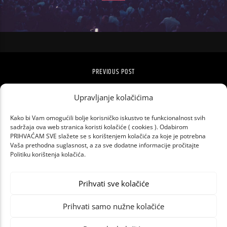
PREVIOUS POST
HUMANITARNA UTRKA “TO NISU SAMO
Upravljanje kolačićima
ŽENSKE STVARI”
Kako bi Vam omogućili bolje korisničko iskustvo te funkcionalnost svih
sadržaja ova web stranica koristi kolačiće ( cookies ). Odabirom
PRIHVAĆAM SVE slažete se s korištenjem kolačića za koje je potrebna
Vaša prethodna suglasnost, a za sve dodatne informacije pročitajte
Politiku korištenja kolačića.
Prihvati sve kolačiće
Prihvati samo nužne kolačiće