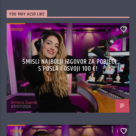
YOU MAY ALSO LIKE
OSVOJI
5
SMISLI NAJBOLJI IZGOVOR ZA POBJEĆI
S POSLA I OSVOJI 100 €!
Antena Zagreb
07/07/2026
OSVOJI
1