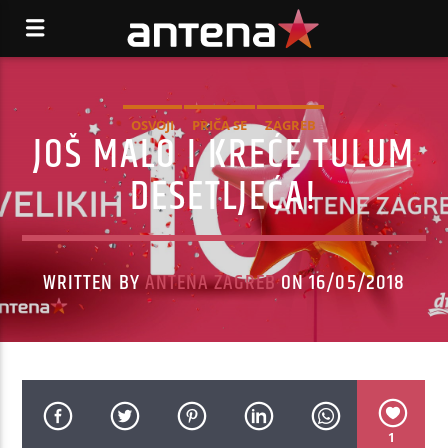
OSVOJI
PRIČA SE
ZAGREB
JOŠ MALO I KREĆE TULUM
DESETLJEĆA!
WRITTEN BY
ANTENA ZAGREB
ON 16/05/2018
1