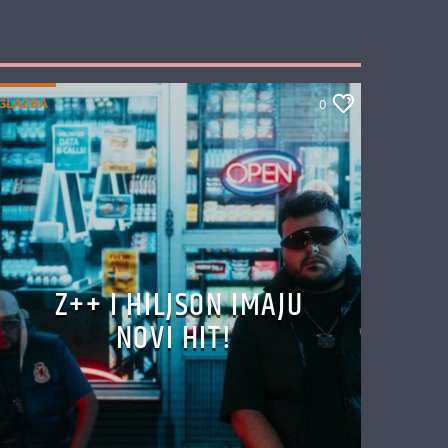
GLAZBA
0
Z++ I HILJSON IMAJU
NOVI HIT!