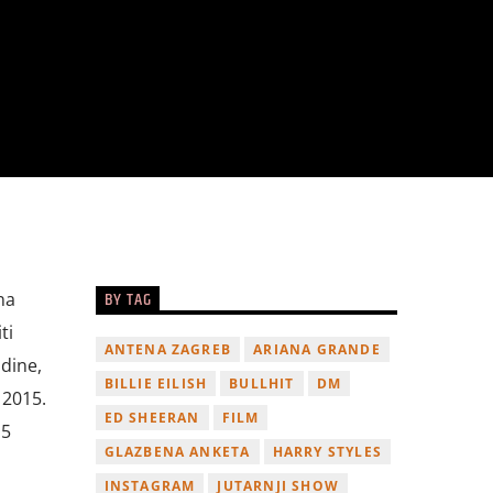
BY TAG
na
ti
ANTENA ZAGREB
ARIANA GRANDE
odine,
BILLIE EILISH
BULLHIT
DM
 2015.
ED SHEERAN
FILM
,5
GLAZBENA ANKETA
HARRY STYLES
INSTAGRAM
JUTARNJI SHOW