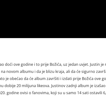
 doći ove godine i to prije Božića, uz jedan uvjet. Justin je 
a novom albumu i da je blizu kraja, ali da će sigurno završi
o je obećao da će album završiti i izdati prije Božića ove g
 dobije 20 milijuna likeova. Justinov zadnji album je izašao
020. godine ovisi o fanovima, koji su u samo 14 sati ostavili 6