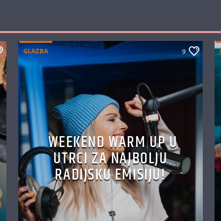
GLAZBA
9
WEEKEND WARM UP U
UTRCI ZA NAJBOLJU
RADIJSKU EMISIJU!