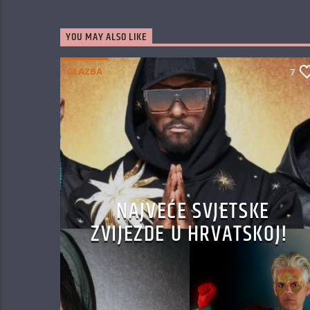
YOU MAY ALSO LIKE
GLAZBA
7
NAJVEĆE SVJETSKE
ZVIJEZDE U HRVATSKOJ!