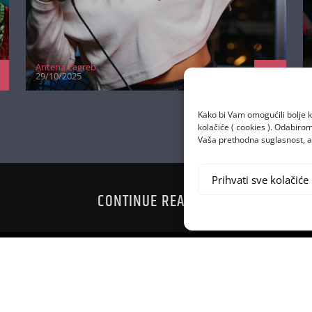
Antena Zagreb
29/10/2025
Kako bi Vam omogućili bolje k
kolačiće ( cookies ). Odabir
Vaša prethodna suglasnost, a 
Prihvati sve kolačiće
CONTINUE READING
RVO MJESTO U
DUET MIL