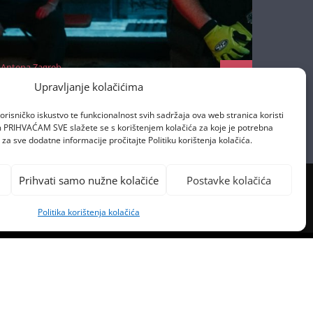
Antena Zagreb
22/10/2025
Upravljanje kolačićima
orisničko iskustvo te funkcionalnost svih sadržaja ova web stranica koristi
om PRIHVAĆAM SVE slažete se s korištenjem kolačića za koje je potrebna
za sve dodatne informacije pročitajte Politiku korištenja kolačića.
Prihvati samo nužne kolačiće
Postavke kolačića
Politika korištenja kolačića
PREVIOUS POST
EY CYRUS I JEFFA GOLDBLUMA