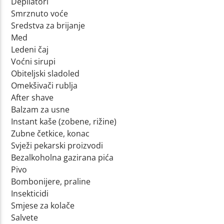
Depilatori
Smrznuto voće
Sredstva za brijanje
Med
Ledeni čaj
Voćni sirupi
Obiteljski sladoled
Omekšivači rublja
After shave
Balzam za usne
Instant kaše (zobene, rižine)
Zubne četkice, konac
Svježi pekarski proizvodi
Bezalkoholna gazirana pića
Pivo
Bombonijere, praline
Insekticidi
Smjese za kolače
Salvete