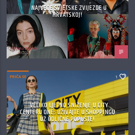
NAJVEĆE SVJETSKE ZVIJEZDE U
HRVATSKOJ!
Antena Zagreb
29/01/2026
PRIČA SE
1
VELIKO LJETNO SNIŽENJE U CITY
CENTERU ONE: UŽIVAJTE U SHOPPINGU
UZ ODLIČNE POPUSTE!