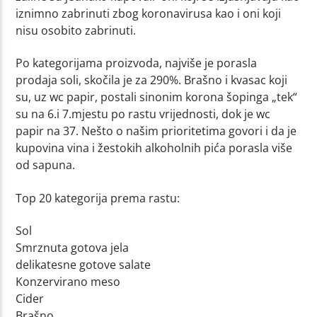
iznimno zabrinuti zbog koronavirusa kao i oni koji
nisu osobito zabrinuti.
Po kategorijama proizvoda, najviše je porasla
prodaja soli, skočila je za 290%. Brašno i kvasac koji
su, uz wc papir, postali sinonim korona šopinga „tek“
su na 6.i 7.mjestu po rastu vrijednosti, dok je wc
papir na 37. Nešto o našim prioritetima govori i da je
kupovina vina i žestokih alkoholnih pića porasla više
od sapuna.
Top 20 kategorija prema rastu:
Sol
Smrznuta gotova jela
delikatesne gotove salate
Konzervirano meso
Cider
Brašno