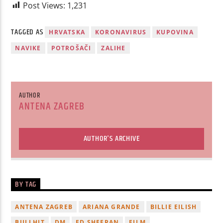
Post Views:
1,231
TAGGED AS
HRVATSKA
KORONAVIRUS
KUPOVINA
NAVIKE
POTROŠAČI
ZALIHE
AUTHOR
ANTENA ZAGREB
AUTHOR'S ARCHIVE
BY TAG
ANTENA ZAGREB
ARIANA GRANDE
BILLIE EILISH
BULLHIT
DM
ED SHEERAN
FILM