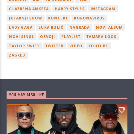
GLAZBENA ANKETA
HARRY STYLES
INSTAGRAM
JUTARNJI SHOW
KONCERT
KORONAVIRUS
LADY GAGA
LUKA BULIĆ
NAGRADA
NOVI ALBUM
NOVI SINGL
OSVOJI
PLAYLIST
TAMARA LOOS
TAYLOR SWIFT
TWITTER
VIDEO
YOUTUBE
ZAGREB
YOU MAY ALSO LIKE
GLAZBA
7