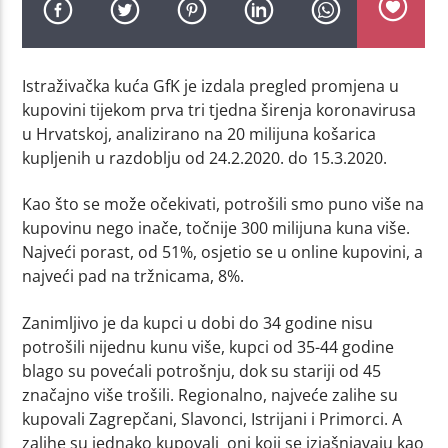
Istraživačka kuća GfK je izdala pregled promjena u
kupovini tijekom prva tri tjedna širenja koronavirusa
u Hrvatskoj, analizirano na 20 milijuna košarica
kupljenih u razdoblju od 24.2.2020. do 15.3.2020.
Kao što se može očekivati, potrošili smo puno više na
kupovinu nego inače, točnije 300 milijuna kuna više.
Najveći porast, od 51%, osjetio se u online kupovini, a
najveći pad na tržnicama, 8%.
Zanimljivo je da kupci u dobi do 34 godine nisu
potrošili nijednu kunu više, kupci od 35-44 godine
blago su povećali potrošnju, dok su stariji od 45
značajno više trošili. Regionalno, najveće zalihe su
kupovali Zagrepčani, Slavonci, Istrijani i Primorci. A
zalihe su jednako kupovali oni koji se izjašnjavaju kao