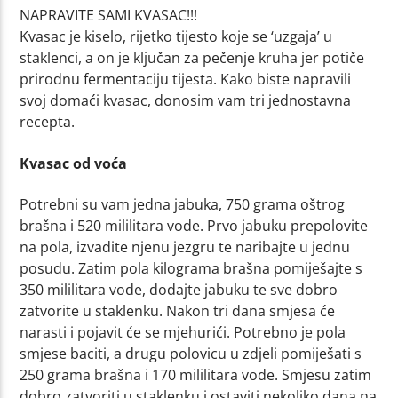
NAPRAVITE SAMI KVASAC!!!
Kvasac je kiselo, rijetko tijesto koje se ‘uzgaja’ u
staklenci, a on je ključan za pečenje kruha jer potiče
prirodnu fermentaciju tijesta. Kako biste napravili
svoj domaći kvasac, donosim vam tri jednostavna
recepta.
Kvasac od voća
Potrebni su vam jedna jabuka, 750 grama oštrog
brašna i 520 mililitara vode. Prvo jabuku prepolovite
na pola, izvadite njenu jezgru te naribajte u jednu
posudu. Zatim pola kilograma brašna pomiješajte s
350 mililitara vode, dodajte jabuku te sve dobro
zatvorite u staklenku. Nakon tri dana smjesa će
narasti i pojavit će se mjehurići. Potrebno je pola
smjese baciti, a drugu polovicu u zdjeli pomiješati s
250 grama brašna i 170 mililitara vode. Smjesu zatim
dobro zatvoriti u staklenku i ostaviti nekoliko dana na