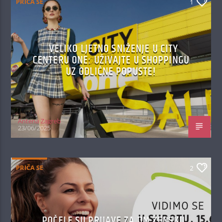
PRIČA SE
1
VELIKO LJETNO SNIŽENJE U CITY
CENTERU ONE: UŽIVAJTE U SHOPPINGU
UZ ODLIČNE POPUSTE!
Antena Zagreb
23/06/2025
PRIČA SE
2
POČELE SU PRIJAVE ZA DM ŽENSKU