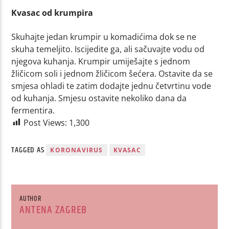
Kvasac od krumpira
Skuhajte jedan krumpir u komadićima dok se ne
skuha temeljito. Iscijedite ga, ali sačuvajte vodu od
njegova kuhanja. Krumpir umiješajte s jednom
žličicom soli i jednom žličicom šećera. Ostavite da se
smjesa ohladi te zatim dodajte jednu četvrtinu vode
od kuhanja. Smjesu ostavite nekoliko dana da
fermentira.
Post Views:
1,300
TAGGED AS
KORONAVIRUS
KVASAC
AUTHOR
ANTENA ZAGREB