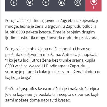
1
Fotografija iz jedne trgovine u Zagrebu razbjesnila je
mnoge. Jedna je žena u trgovini u Zapruđu odlučila
kupiti 6000 paketa kvasca, čime je brojnim drugim
ljudima uskratila mogućnost da dođu do proizvoda.
Fotografija je objavljena na Facebooku i brzo se
proširila društvenim mrežama. Autorica je napisala:
“Tko je tu lud! Jutros žena bez trunke srama kupila
6000 vrećica kvasca! U Plodinama u Zapruđu…..
suprug je pitao da kako je nije sram…. žena hladno da
kaj koga briga”.
Priču o ‘gospođi s kvascom’ čula je i naša slušateljica
Jelena koja nam je poslala tri recepta uz pomoć kojih
sami možete doma napraviti kvasac.