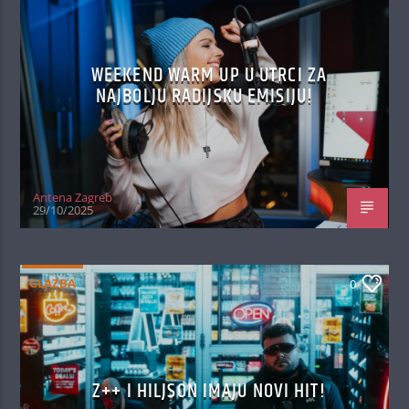
WEEKEND WARM UP U UTRCI ZA
NAJBOLJU RADIJSKU EMISIJU!
Antena Zagreb
29/10/2025
GLAZBA
0
Z++ I HILJSON IMAJU NOVI HIT!