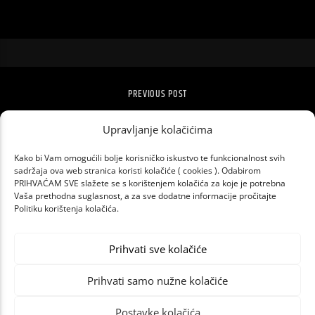
PREVIOUS POST
TKO JE PO ZNANOSTI NAJZGODNIJI
Upravljanje kolačićima
MUŠKARAC?
Kako bi Vam omogućili bolje korisničko iskustvo te funkcionalnost svih
sadržaja ova web stranica koristi kolačiće ( cookies ). Odabirom
PRIHVAĆAM SVE slažete se s korištenjem kolačića za koje je potrebna
Vaša prethodna suglasnost, a za sve dodatne informacije pročitajte
Politiku korištenja kolačića.
Prihvati sve kolačiće
Prihvati samo nužne kolačiće
Postavke kolačića