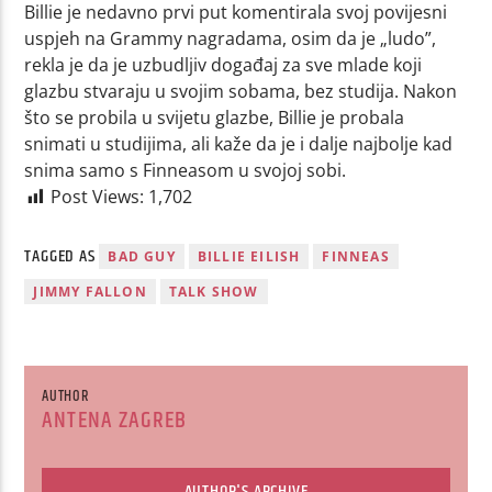
Billie je nedavno prvi put komentirala svoj povijesni
uspjeh na Grammy nagradama, osim da je „ludo”,
rekla je da je uzbudljiv događaj za sve mlade koji
glazbu stvaraju u svojim sobama, bez studija. Nakon
što se probila u svijetu glazbe, Billie je probala
snimati u studijima, ali kaže da je i dalje najbolje kad
snima samo s Finneasom u svojoj sobi.
Post Views:
1,702
TAGGED AS
BAD GUY
BILLIE EILISH
FINNEAS
JIMMY FALLON
TALK SHOW
AUTHOR
ANTENA ZAGREB
AUTHOR'S ARCHIVE