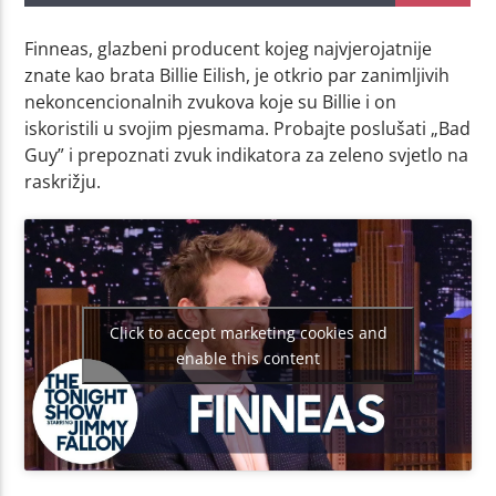
Finneas, glazbeni producent kojeg najvjerojatnije
znate kao brata Billie Eilish, je otkrio par zanimljivih
nekoncencionalnih zvukova koje su Billie i on
iskoristili u svojim pjesmama. Probajte poslušati „Bad
Guy” i prepoznati zvuk indikatora za zeleno svjetlo na
raskrižju.
Click to accept marketing cookies and
enable this content