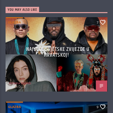
YOU MAY ALSO LIKE
GLAZBA
7
NAJVEĆE SVJETSKE ZVIJEZDE U
HRVATSKOJ!
Antena Zagreb
29/01/2026
GLAZBA
9