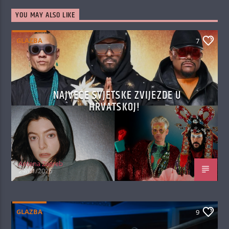
YOU MAY ALSO LIKE
GLAZBA
7
NAJVEĆE SVJETSKE ZVIJEZDE U
HRVATSKOJ!
Antena Zagreb
29/01/2026
GLAZBA
9