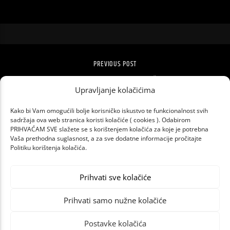
PREVIOUS POST
KOJI SVAKODNEVNI ZVUK MOŽETE NAĆI U
Upravljanje kolačićima
„BAD GUY”
Kako bi Vam omogućili bolje korisničko iskustvo te funkcionalnost svih
sadržaja ova web stranica koristi kolačiće ( cookies ). Odabirom
PRIHVAĆAM SVE slažete se s korištenjem kolačića za koje je potrebna
Vaša prethodna suglasnost, a za sve dodatne informacije pročitajte
Politiku korištenja kolačića.
Prihvati sve kolačiće
Prihvati samo nužne kolačiće
Postavke kolačića