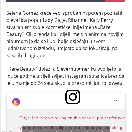
Selena Gomez kreće već isprobanim putem poznatih
pjevačica poput Lady Gage, Rihanne i Katy Perry
stvaranjem svoje kozmetičke linije imena „Rare
Beauty”. Cilj brenda koji dijeli ime s njenim najnovijim
albumom je da se ljudi bolje osjećaju u svom
jednistvenom izgledu, umjesto da se fokusiraju na
kako ih drugi vide.
„Rare Beauty” dolazi u Sjevernu Ameriku ovo ljeto, a
iduće godine u cijeli svijet. Instagram stranica brenda
je u manje od 24 sata skupila preko milijun followera.
Guys, I’ve been working on this special project for two
years and can officially say Rare Beauty is launching