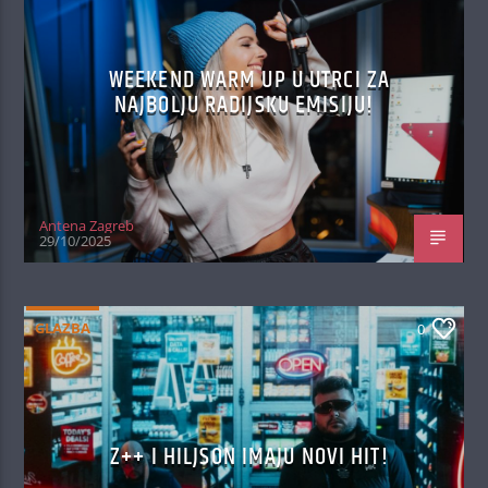
WEEKEND WARM UP U UTRCI ZA
NAJBOLJU RADIJSKU EMISIJU!
Antena Zagreb
29/10/2025
GLAZBA
0
Z++ I HILJSON IMAJU NOVI HIT!