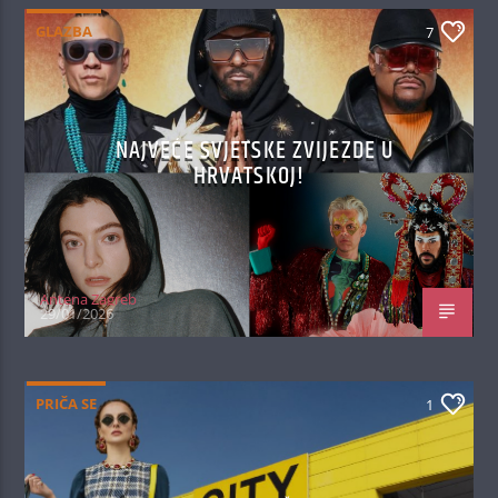
GLAZBA
7
NAJVEĆE SVJETSKE ZVIJEZDE U
HRVATSKOJ!
Antena Zagreb
29/01/2026
PRIČA SE
1