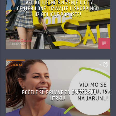
VELIKO LJETNO SNIŽENJE U CITY
CENTERU ONE: UŽIVAJTE U SHOPPINGU
UZ ODLIČNE POPUSTE!
Antena Zagreb
23/06/2025
PRIČA SE
2
POČELE SU PRIJAVE ZA DM ŽENSKU
UTRKU!