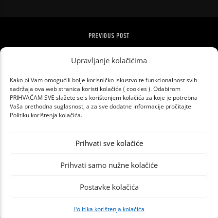
PREVIOUS POST
ZET VRAĆA JEFTINIJE KARTE U BUSEVE I
Upravljanje kolačićima
TRAMVAJE
Kako bi Vam omogućili bolje korisničko iskustvo te funkcionalnost svih
sadržaja ova web stranica koristi kolačiće ( cookies ). Odabirom
PRIHVAĆAM SVE slažete se s korištenjem kolačića za koje je potrebna
Vaša prethodna suglasnost, a za sve dodatne informacije pročitajte
Politiku korištenja kolačića.
Prihvati sve kolačiće
Prihvati samo nužne kolačiće
Postavke kolačića
Politika korištenja kolačića