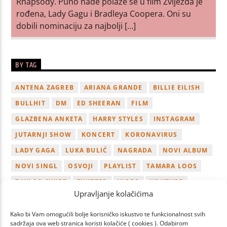
Rhapsody. Puno nade polaže se u film Zvijezda je
rođena, Lady Gagu i Bradleya Coopera. Oni su
dobili nominaciju za najbolji […]
BY TAG
ANTENA ZAGREB
ARIANA GRANDE
BILLIE EILISH
BULLHIT
DM
ED SHEERAN
FILM
GLAZBENA ANKETA
HARRY STYLES
INSTAGRAM
JUTARNJI SHOW
KONCERT
KORONAVIRUS
LADY GAGA
LUKA BULIĆ
NAGRADA
NOVI ALBUM
NOVI SINGL
OSVOJI
PLAYLIST
TAMARA LOOS
TAYLOR SWIFT
TWITTER
VIDEO
YOUTUBE
Upravljanje kolačićima
ZAGREB
Kako bi Vam omogućili bolje korisničko iskustvo te funkcionalnost svih
sadržaja ova web stranica koristi kolačiće ( cookies ). Odabirom