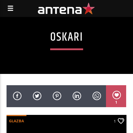
OSKARI
1
GLAZBA
1