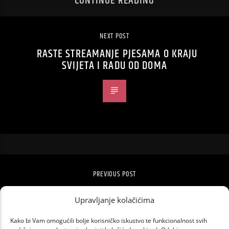
CONTINUE READING
NEXT POST
RASTE STREAMANJE PJESAMA O KRAJU
SVIJETA I RADU OD DOMA
PREVIOUS POST
HARRY STYLES, DUA LIPA I CAMILA
Upravljanje kolačićima
CABELLO ODGODILI EUROPSKE TURNEJE
Kako bi Vam omogućili bolje korisničko iskustvo te funkcionalnost svih