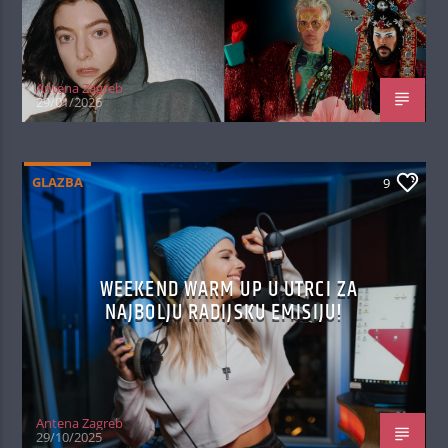
Antena Zagreb
29/01/2026
GLAZBA
9
WEEKEND WARM UP U UTRCI ZA
NAJBOLJU RADIJSKU EMISIJU!
Antena Zagreb
29/10/2025