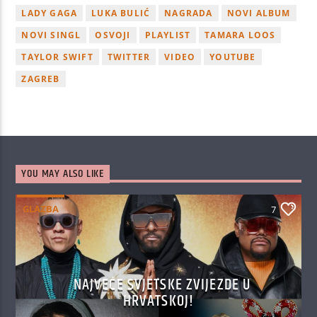
LADY GAGA
LUKA BULIĆ
NAGRADA
NOVI ALBUM
NOVI SINGL
OSVOJI
PLAYLIST
TAMARA LOOS
TAYLOR SWIFT
TWITTER
VIDEO
YOUTUBE
ZAGREB
YOU MAY ALSO LIKE
GLAZBA
7
NAJVEĆE SVJETSKE ZVIJEZDE U
HRVATSKOJ!