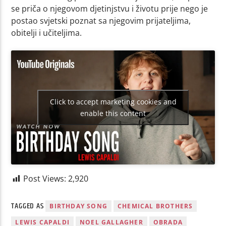
se priča o njegovom djetinjstvu i životu prije nego je
postao svjetski poznat sa njegovim prijateljima,
obitelji i učiteljima.
Click to accept marketing cookies and
enable this content
Post Views:
2,920
TAGGED AS
BIRTHDAY SONG
CHEMICAL BROTHERS
LEWIS CAPALDI
NOEL GALLAGHER
OBRADA