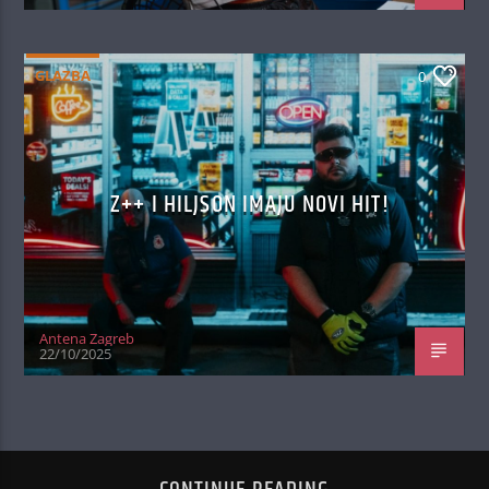
GLAZBA
0
Z++ I HILJSON IMAJU NOVI HIT!
Antena Zagreb
22/10/2025