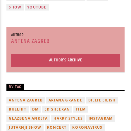
SHOW
YOUTUBE
AUTHOR
ANTENA ZAGREB
AUTHOR'S ARCHIVE
BY TAG
ANTENA ZAGREB
ARIANA GRANDE
BILLIE EILISH
BULLHIT
DM
ED SHEERAN
FILM
GLAZBENA ANKETA
HARRY STYLES
INSTAGRAM
JUTARNJI SHOW
KONCERT
KORONAVIRUS