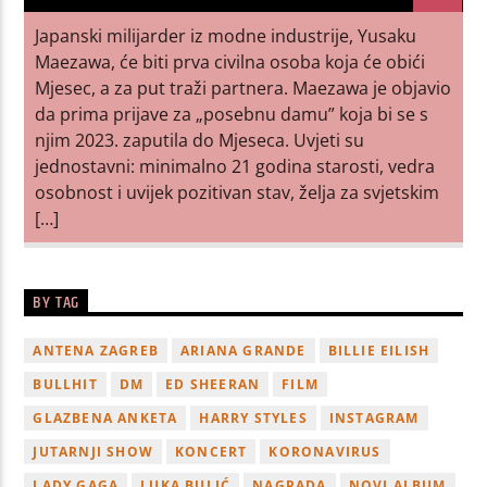
Japanski milijarder iz modne industrije, Yusaku
Maezawa, će biti prva civilna osoba koja će obići
Mjesec, a za put traži partnera. Maezawa je objavio
da prima prijave za „posebnu damu” koja bi se s
njim 2023. zaputila do Mjeseca. Uvjeti su
jednostavni: minimalno 21 godina starosti, vedra
osobnost i uvijek pozitivan stav, želja za svjetskim
[…]
BY TAG
ANTENA ZAGREB
ARIANA GRANDE
BILLIE EILISH
BULLHIT
DM
ED SHEERAN
FILM
GLAZBENA ANKETA
HARRY STYLES
INSTAGRAM
JUTARNJI SHOW
KONCERT
KORONAVIRUS
LADY GAGA
LUKA BULIĆ
NAGRADA
NOVI ALBUM