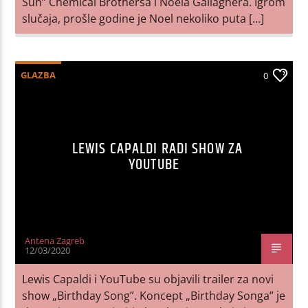
Sun” Chemical Brothersa i Noela Gallaghera. Igrom
slučaja, prošle godine je Noel nekoliko puta […]
GLAZBA
0
LEWIS CAPALDI RADI SHOW ZA
YOUTUBE
Antena Zagreb
12/03/2020
Lewis Capaldi i YouTube su objavili trailer za novi
show „Birthday Song”. Koncept „Birthday Songa” je