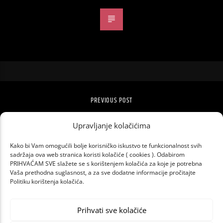
PREVIOUS POST
TAYLOR SWIFT NAJPLAĆENIJA GLAZBENICA
GODINE
Upravljanje kolačićima
Kako bi Vam omogućili bolje korisničko iskustvo te funkcionalnost svih
sadržaja ova web stranica koristi kolačiće ( cookies ). Odabirom
PRIHVAĆAM SVE slažete se s korištenjem kolačića za koje je potrebna
Vaša prethodna suglasnost, a za sve dodatne informacije pročitajte
Politiku korištenja kolačića.
Prihvati sve kolačiće