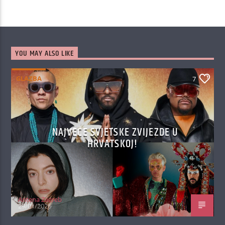
YOU MAY ALSO LIKE
GLAZBA
7
NAJVEĆE SVJETSKE ZVIJEZDE U
HRVATSKOJ!
Antena Zagreb
29/01/2026