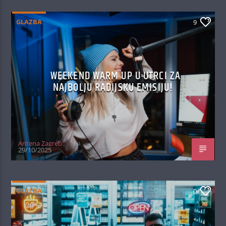
GLAZBA
9
WEEKEND WARM UP U UTRCI ZA
NAJBOLJU RADIJSKU EMISIJU!
Antena Zagreb
29/10/2025
GLAZBA
0