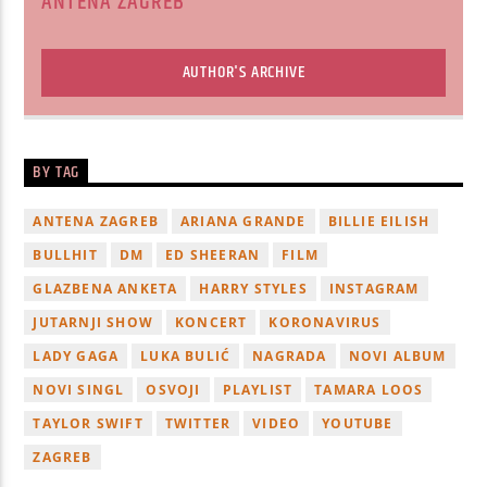
ANTENA ZAGREB
AUTHOR'S ARCHIVE
BY TAG
ANTENA ZAGREB
ARIANA GRANDE
BILLIE EILISH
BULLHIT
DM
ED SHEERAN
FILM
GLAZBENA ANKETA
HARRY STYLES
INSTAGRAM
JUTARNJI SHOW
KONCERT
KORONAVIRUS
LADY GAGA
LUKA BULIĆ
NAGRADA
NOVI ALBUM
NOVI SINGL
OSVOJI
PLAYLIST
TAMARA LOOS
TAYLOR SWIFT
TWITTER
VIDEO
YOUTUBE
ZAGREB