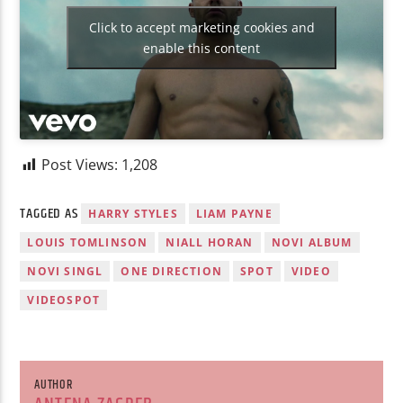
Click to accept marketing cookies and
enable this content
Post Views:
1,208
TAGGED AS
HARRY STYLES
LIAM PAYNE
LOUIS TOMLINSON
NIALL HORAN
NOVI ALBUM
NOVI SINGL
ONE DIRECTION
SPOT
VIDEO
VIDEOSPOT
AUTHOR