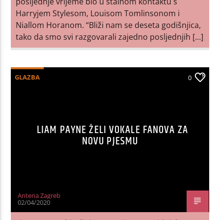
posljednje vrijeme bio u stalnom kontaktu s
Harryjem Stylesom, Louisom Tomlinsonom i
Niallom Horanom. “Bliži nam se deseta godišnjica,
tako da smo svi razgovarali zajedno posljednjih […]
GLAZBA
0
LIAM PAYNE ŽELI VOKALE FANOVA ZA
NOVU PJESMU
Antena Zagreb
02/04/2020