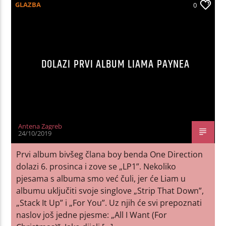
GLAZBA
0
DOLAZI PRVI ALBUM LIAMA PAYNEA
Antena Zagreb
24/10/2019
Prvi album bivšeg člana boy benda One Direction
dolazi 6. prosinca i zove se „LP1”. Nekoliko
pjesama s albuma smo već čuli, jer će Liam u
albumu uključiti svoje singlove „Strip That Down”,
„Stack It Up” i „For You”. Uz njih će svi prepoznati
naslov još jedne pjesme: „All I Want (For