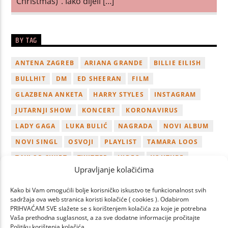
Christmas)”. Iako dijeli […]
BY TAG
ANTENA ZAGREB
ARIANA GRANDE
BILLIE EILISH
BULLHIT
DM
ED SHEERAN
FILM
GLAZBENA ANKETA
HARRY STYLES
INSTAGRAM
JUTARNJI SHOW
KONCERT
KORONAVIRUS
LADY GAGA
LUKA BULIĆ
NAGRADA
NOVI ALBUM
NOVI SINGL
OSVOJI
PLAYLIST
TAMARA LOOS
TAYLOR SWIFT
TWITTER
VIDEO
YOUTUBE
Upravljanje kolačićima
ZAGREB
Kako bi Vam omogućili bolje korisničko iskustvo te funkcionalnost svih
sadržaja ova web stranica koristi kolačiće ( cookies ). Odabirom
PRIHVAĆAM SVE slažete se s korištenjem kolačića za koje je potrebna
Vaša prethodna suglasnost, a za sve dodatne informacije pročitajte
Politiku korištenja kolačića.