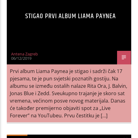
STIGAO PRVI ALBUM LIAMA PAYNEA
Antena Zagreb
06/12/2019
Prvi album Liama Paynea je stigao i sadrži čak 17
pjesama, te je pun svjetski poznatih gostiju. Na
albumu se između ostalih nalaze Rita Ora, J. Balvin,
Jonas Blue i Zedd. Sveukupno trajanje je skoro sat
vremena, većinom posve novog materijala. Danas
će također premijerno objaviti spot za „Live
Forever” na YouTubeu. Prvu čestitku je […]