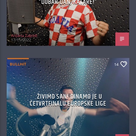
“DOBAR DAN, KATARE!”
Antena Zagreb
17/11/2022
BULLHIT
14
ŽIVIMO SAN! DINAMO JE U
ČETVRTFINALU EUROPSKE LIGE