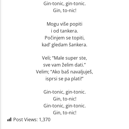
Gin-tonic, gin-tonic.
Gin, to-nic!
Mogu više popiti
i od tankera.
Počinjem se topiti,
kad’ gledam šankera.
Veli; “Male super ste,
sve vam želim dati.”
Velim; “Ako baš navaljuješ,
isprsi se pa plati!”
Gin-tonic, gin-tonic.
Gin, to-nic!
Gin-tonic, gin-tonic.
Gin, to-nic!
Post Views:
1,370