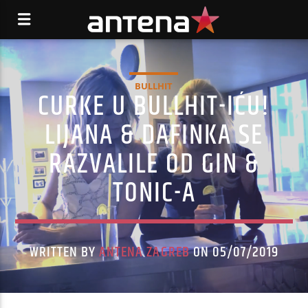
BULLHIT
CURKE U BULLHIT-IĆU!
LIJANA & DAFINKA SE
RAZVALILE OD GIN &
TONIC-A
WRITTEN BY
ANTENA ZAGREB
ON 05/07/2019