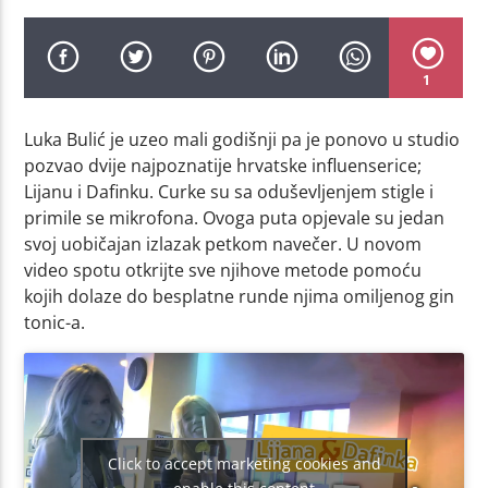
1
Luka Bulić je uzeo mali godišnji pa je ponovo u studio
pozvao dvije najpoznatije hrvatske influenserice;
Lijanu i Dafinku. Curke su sa oduševljenjem stigle i
primile se mikrofona. Ovoga puta opjevale su jedan
svoj uobičajan izlazak petkom navečer. U novom
video spotu otkrijte sve njihove metode pomoću
kojih dolaze do besplatne runde njima omiljenog gin
tonic-a.
Click to accept marketing cookies and