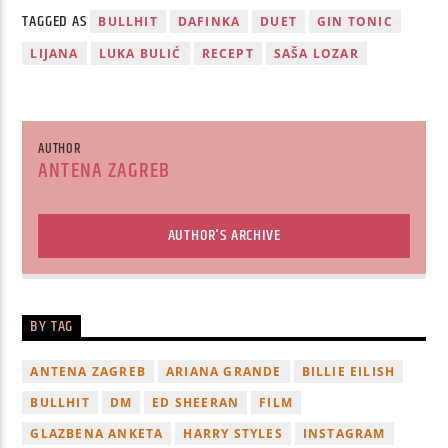
TAGGED AS
BULLHIT
DAFINKA
DUET
GIN TONIC
LIJANA
LUKA BULIĆ
RECEPT
SAŠA LOZAR
AUTHOR
ANTENA ZAGREB
AUTHOR'S ARCHIVE
BY TAG
ANTENA ZAGREB
ARIANA GRANDE
BILLIE EILISH
BULLHIT
DM
ED SHEERAN
FILM
GLAZBENA ANKETA
HARRY STYLES
INSTAGRAM