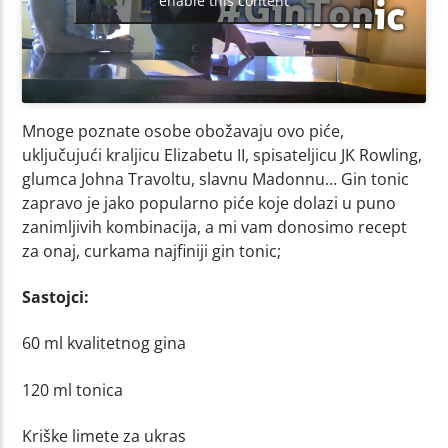
enable this content
Mnoge poznate osobe obožavaju ovo piće,
uključujući kraljicu Elizabetu II, spisateljicu JK Rowling,
glumca Johna Travoltu, slavnu Madonnu… Gin tonic
zapravo je jako popularno piće koje dolazi u puno
zanimljivih kombinacija, a mi vam donosimo recept
za onaj, curkama najfiniji gin tonic;
Sastojci:
60 ml kvalitetnog gina
120 ml tonica
Kriške limete za ukras