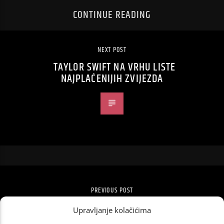
CONTINUE READING
NEXT POST
TAYLOR SWIFT NA VRHU LISTE
NAJPLAĆENIJIH ZVIJEZDA
PREVIOUS POST
POSTANI HEROJ!
Upravljanje kolačićima