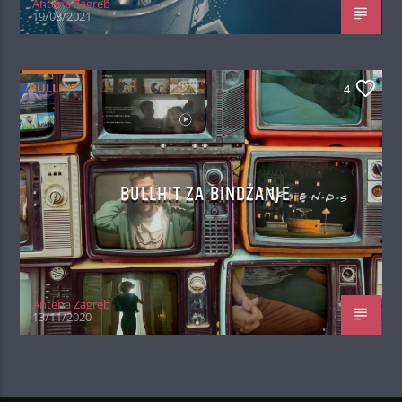
Antena Zagreb
19/03/2021
BULLHIT
4
BULLHIT ZA BINDŽANJE
Antena Zagreb
13/11/2020