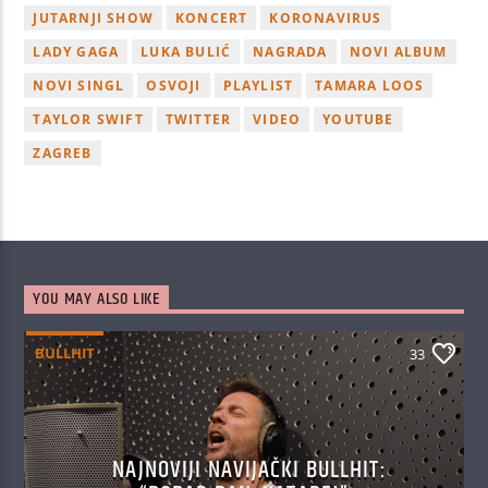
JUTARNJI SHOW
KONCERT
KORONAVIRUS
LADY GAGA
LUKA BULIĆ
NAGRADA
NOVI ALBUM
NOVI SINGL
OSVOJI
PLAYLIST
TAMARA LOOS
TAYLOR SWIFT
TWITTER
VIDEO
YOUTUBE
ZAGREB
YOU MAY ALSO LIKE
BULLHIT
33
NAJNOVIJI NAVIJAČKI BULLHIT: