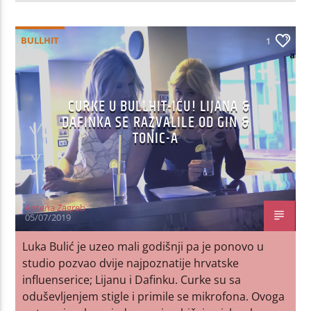
BULLHIT
1
CURKE U BULLHIT-IĆU! LIJANA &
DAFINKA SE RAZVALILE OD GIN &
TONIC-A
Antena Zagreb
05/07/2019
Luka Bulić je uzeo mali godišnji pa je ponovo u
studio pozvao dvije najpoznatije hrvatske
influenserice; Lijanu i Dafinku. Curke su sa
oduševljenjem stigle i primile se mikrofona. Ovoga