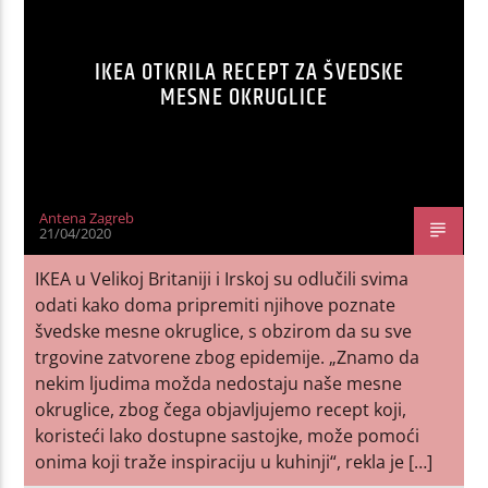
IKEA OTKRILA RECEPT ZA ŠVEDSKE
MESNE OKRUGLICE
Antena Zagreb
21/04/2020
IKEA u Velikoj Britaniji i Irskoj su odlučili svima
odati kako doma pripremiti njihove poznate
švedske mesne okruglice, s obzirom da su sve
trgovine zatvorene zbog epidemije. „Znamo da
nekim ljudima možda nedostaju naše mesne
okruglice, zbog čega objavljujemo recept koji,
koristeći lako dostupne sastojke, može pomoći
onima koji traže inspiraciju u kuhinji“, rekla je […]