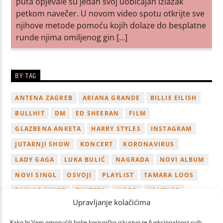
puta opjevale su jedan svoj uobičajan izlazak
petkom navečer. U novom video spotu otkrijte sve
njihove metode pomoću kojih dolaze do besplatne
runde njima omiljenog gin […]
BY TAG
ANTENA ZAGREB
ARIANA GRANDE
BILLIE EILISH
BULLHIT
DM
ED SHEERAN
FILM
GLAZBENA ANKETA
HARRY STYLES
INSTAGRAM
JUTARNJI SHOW
KONCERT
KORONAVIRUS
LADY GAGA
LUKA BULIĆ
NAGRADA
NOVI ALBUM
NOVI SINGL
OSVOJI
PLAYLIST
TAMARA LOOS
TAYLOR SWIFT
TWITTER
VIDEO
YOUTUBE
Upravljanje kolačićima
ZAGREB
Kako bi Vam omogućili bolje korisničko iskustvo te funkcionalnost svih