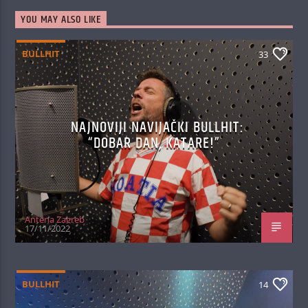
YOU MAY ALSO LIKE
BULLHIT
33
NAJNOVIJI NAVIJAČKI BULLHIT:
“DOBAR DAN, KATARE!”
Antena Zagreb
17/11/2022
BULLHIT
14