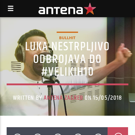
BULLHIT
LUKA NESTRPLJIVO
ODBROJAVA DO
#VELIKIH10
WRITTEN BY
ANTENA ZAGREB
ON 15/05/2018