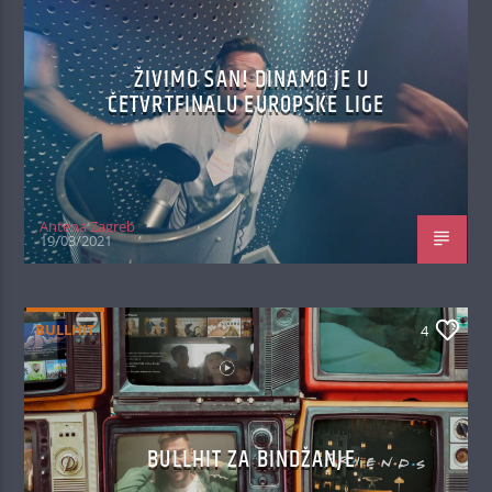
ŽIVIMO SAN! DINAMO JE U
ČETVRTFINALU EUROPSKE LIGE
Antena Zagreb
19/03/2021
BULLHIT
4
BULLHIT ZA BINDŽANJE