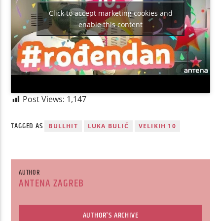
Click to accept marketing cookies and
enable this content
Post Views:
1,147
TAGGED AS
BULLHIT
LUKA BULIĆ
VELIKIH 10
AUTHOR
ANTENA ZAGREB
AUTHOR'S ARCHIVE