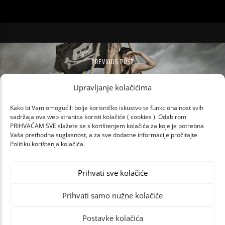
PREVIOUS POST
VELIKIH 10 U PUNOM SASTAVU –
OTKRIVENO IME POSLJEDNJEG IZVOĐAČA
Upravljanje kolačićima
Kako bi Vam omogućili bolje korisničko iskustvo te funkcionalnost svih
sadržaja ova web stranica koristi kolačiće ( cookies ). Odabirom
PRIHVAĆAM SVE slažete se s korištenjem kolačića za koje je potrebna
Vaša prethodna suglasnost, a za sve dodatne informacije pročitajte
Politiku korištenja kolačića.
Prihvati sve kolačiće
Prihvati samo nužne kolačiće
Postavke kolačića