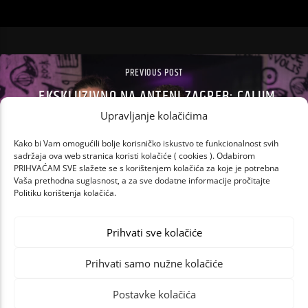
PREVIOUS POST
EKSKLUZIVNO NA ANTENI ZAGREB: CALUM
SCOTT “ODVALIO” NA ČVARKE I MARKA
Upravljanje kolačićima
BOŠNJAKA!
Kako bi Vam omogućili bolje korisničko iskustvo te funkcionalnost svih
sadržaja ova web stranica koristi kolačiće ( cookies ). Odabirom
PRIHVAĆAM SVE slažete se s korištenjem kolačića za koje je potrebna
Vaša prethodna suglasnost, a za sve dodatne informacije pročitajte
Politiku korištenja kolačića.
Prihvati sve kolačiće
Prihvati samo nužne kolačiće
Postavke kolačića