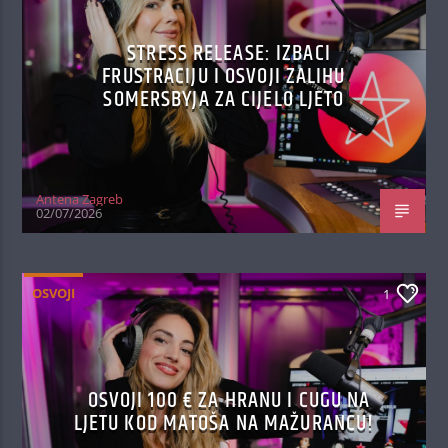
STRESS RELEASE: IZBACI
FRUSTRACIJU I OSVOJI ZALIHU
SOMERSBYJA ZA CIJELO LJETO
Antena Zagreb
02/07/2026
OSVOJI
1
OSVOJI 100 € ZA HRANU I CUGU NA
LJETU KOD MATOŠA NA MAŽURANCU!