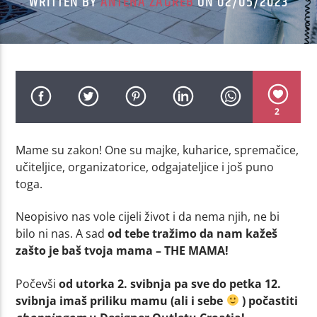
WRITTEN BY
ANTENA ZAGREB
ON 02/05/2023
2
Mame su zakon! One su majke, kuharice, spremačice,
učiteljice, organizatorice, odgajateljice i još puno
toga.
Neopisivo nas vole cijeli život i da nema njih, ne bi
bilo ni nas. A sad
od tebe tražimo da nam kažeš
zašto je baš tvoja mama – THE MAMA!
Počevši
od utorka 2. svibnja pa sve do petka 12.
svibnja imaš priliku mamu (ali i sebe
) počastiti