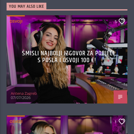
YOU MAY ALSO LIKE
OSVOJI
5
SMISLI NAJBOLJI IZGOVOR ZA POBJEĆI
S POSLA I OSVOJI 100 €!
Antena Zagreb
07/07/2026
OSVOJI
1