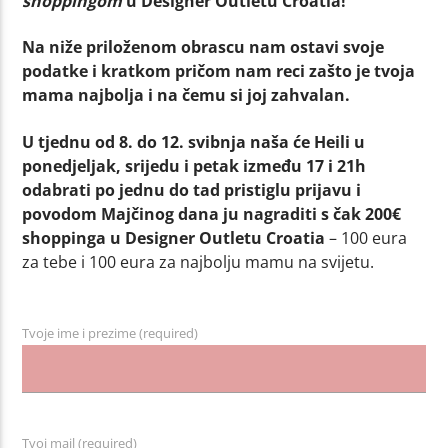
shoppingom
u Designer Outletu Croatia!
Na niže priloženom obrascu nam ostavi svoje
podatke i kratkom pričom nam reci zašto je tvoja
mama najbolja i na čemu si joj zahvalan.
U tjednu od 8. do 12. svibnja naša će Heili u
ponedjeljak, srijedu i petak između 17 i 21h
odabrati po jednu do tad pristiglu prijavu i
povodom Majčinog dana ju nagraditi s čak
200€
shoppinga u Designer Outletu Croatia
– 100 eura
za tebe i 100 eura za najbolju mamu na svijetu.
Tvoje ime i prezime (required)
Tvoj mail (required)