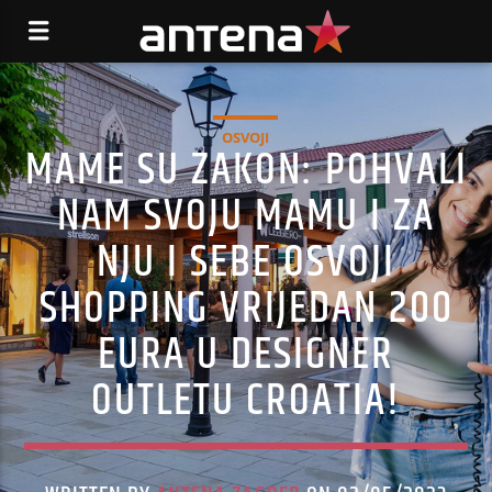
OSVOJI
MAME SU ZAKON: POHVALI
NAM SVOJU MAMU I ZA
NJU I SEBE OSVOJI
SHOPPING VRIJEDAN 200
EURA U DESIGNER
OUTLETU CROATIA!