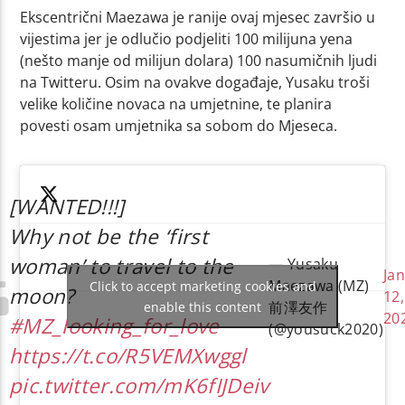
Ekscentrični Maezawa je ranije ovaj mjesec završio u
vijestima jer je odlučio podjeliti 100 milijuna yena
(nešto manje od milijun dolara) 100 nasumičnih ljudi
na Twitteru. Osim na ovakve događaje, Yusaku troši
velike količine novaca na umjetnine, te planira
povesti osam umjetnika sa sobom do Mjeseca.
[WANTED!!!]
Why not be the ‘first
woman’ to travel to the
— Yusaku
Ja
Maezawa (MZ)
Click to accept marketing cookies and
moon?
12,
前澤友作
enable this content
20
#MZ_looking_for_love
(@yousuck2020)
https://t.co/R5VEMXwggl
pic.twitter.com/mK6fIJDeiv