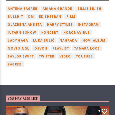
ANTENA ZAGREB
ARIANA GRANDE
BILLIE EILISH
BULLHIT
DM
ED SHEERAN
FILM
GLAZBENA ANKETA
HARRY STYLES
INSTAGRAM
JUTARNJI SHOW
KONCERT
KORONAVIRUS
LADY GAGA
LUKA BULIĆ
NAGRADA
NOVI ALBUM
NOVI SINGL
OSVOJI
PLAYLIST
TAMARA LOOS
TAYLOR SWIFT
TWITTER
VIDEO
YOUTUBE
ZAGREB
YOU MAY ALSO LIKE
GLAZBA
7