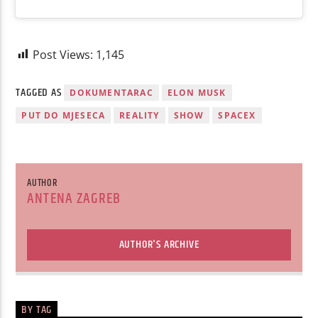
Post Views:
1,145
TAGGED AS
DOKUMENTARAC
ELON MUSK
PUT DO MJESECA
REALITY
SHOW
SPACEX
AUTHOR
ANTENA ZAGREB
AUTHOR'S ARCHIVE
BY TAG