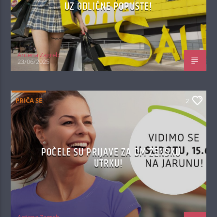
UZ ODLIČNE POPUSTE!
Antena Zagreb
23/06/2025
PRIČA SE
2
POČELE SU PRIJAVE ZA DM ŽENSKU
UTRKU!