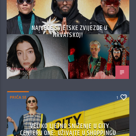
NAJVEĆE SVJETSKE ZVIJEZDE U
HRVATSKOJ!
Antena Zagreb
29/01/2026
PRIČA SE
1
VELIKO LJETNO SNIŽENJE U CITY
CENTERU ONE: UŽIVAJTE U SHOPPINGU