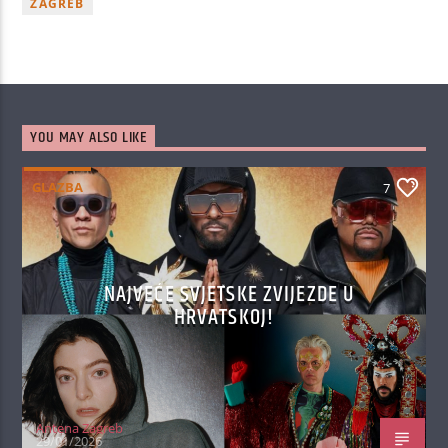
ZAGREB
YOU MAY ALSO LIKE
GLAZBA
7
NAJVEĆE SVJETSKE ZVIJEZDE U
HRVATSKOJ!
Antena Zagreb
29/01/2026