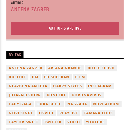
AUTHOR
ANTENA ZAGREB
AUTHOR'S ARCHIVE
BY TAG
ANTENA ZAGREB
ARIANA GRANDE
BILLIE EILISH
BULLHIT
DM
ED SHEERAN
FILM
GLAZBENA ANKETA
HARRY STYLES
INSTAGRAM
JUTARNJI SHOW
KONCERT
KORONAVIRUS
LADY GAGA
LUKA BULIĆ
NAGRADA
NOVI ALBUM
NOVI SINGL
OSVOJI
PLAYLIST
TAMARA LOOS
TAYLOR SWIFT
TWITTER
VIDEO
YOUTUBE