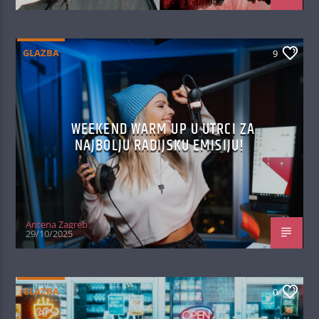
GLAZBA
9
WEEKEND WARM UP U UTRCI ZA
NAJBOLJU RADIJSKU EMISIJU!
Antena Zagreb
29/10/2025
GLAZBA
0