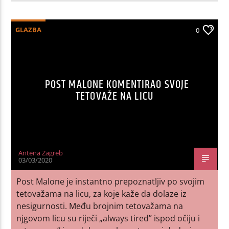
GLAZBA
0
POST MALONE KOMENTIRAO SVOJE
TETOVAŽE NA LICU
Antena Zagreb
03/03/2020
Post Malone je instantno prepoznatljiv po svojim
tetovažama na licu, za koje kaže da dolaze iz
nesigurnosti. Među brojnim tetovažama na
njgovom licu su riječi „always tired” ispod očiju i