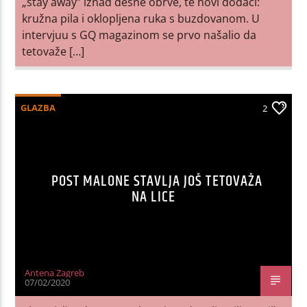
„stay away” iznad desne obrve, te novi dodaci:
kružna pila i oklopljena ruka s buzdovanom. U
intervjuu s GQ magazinom se prvo našalio da
tetovaže […]
GLAZBA
2
POST MALONE STAVLJA JOŠ TETOVAŽA
NA LICE
Antena Zagreb
07/02/2020