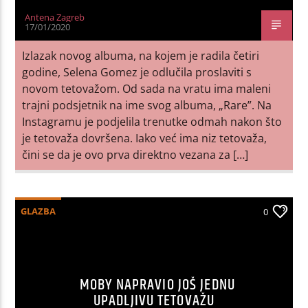
Antena Zagreb
17/01/2020
Izlazak novog albuma, na kojem je radila četiri
godine, Selena Gomez je odlučila proslaviti s
novom tetovažom. Od sada na vratu ima maleni
trajni podsjetnik na ime svog albuma, „Rare”. Na
Instagramu je podjelila trenutke odmah nakon što
je tetovaža dovršena. Iako već ima niz tetovaža,
čini se da je ovo prva direktno vezana za […]
GLAZBA
0
MOBY NAPRAVIO JOŠ JEDNU
UPADLJIVU TETOVAŽU