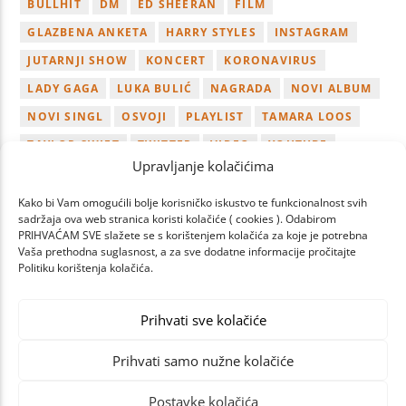
BULLHIT
DM
ED SHEERAN
FILM
GLAZBENA ANKETA
HARRY STYLES
INSTAGRAM
JUTARNJI SHOW
KONCERT
KORONAVIRUS
LADY GAGA
LUKA BULIĆ
NAGRADA
NOVI ALBUM
NOVI SINGL
OSVOJI
PLAYLIST
TAMARA LOOS
TAYLOR SWIFT
TWITTER
VIDEO
YOUTUBE
Upravljanje kolačićima
ZAGREB
Kako bi Vam omogućili bolje korisničko iskustvo te funkcionalnost svih
sadržaja ova web stranica koristi kolačiće ( cookies ). Odabirom
PRIHVAĆAM SVE slažete se s korištenjem kolačića za koje je potrebna
Vaša prethodna suglasnost, a za sve dodatne informacije pročitajte
Politiku korištenja kolačića.
PAGES
Prihvati sve kolačiće
Prihvati samo nužne kolačiće
Postavke kolačića