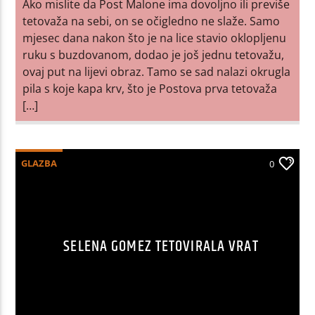
Ako mislite da Post Malone ima dovoljno ili previše
tetovaža na sebi, on se očigledno ne slaže. Samo
mjesec dana nakon što je na lice stavio oklopljenu
ruku s buzdovanom, dodao je još jednu tetovažu,
ovaj put na lijevi obraz. Tamo se sad nalazi okrugla
pila s koje kapa krv, što je Postova prva tetovaža
[…]
GLAZBA
0
SELENA GOMEZ TETOVIRALA VRAT