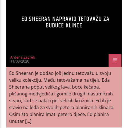
ED SHEERAN NAPRAVIO TETOVAŽU ZA
BUDUĆE KLINCE
Antena Zagreb
11/03/2020
Ed Sheeran je dodao još jednu tetovažu u svoju
veliku kolekciju. Među tetovažama na tijelu Eda
Sheerana poput velikog lava, boce kečapa,
plišanog medvjedića i gomile drugih nasumičnih
stvari, sad se nalazi pet velikih kružnica. Ed ih je
stavio na leđa za svojih petero planiranih klinaca.
Osim što planira imati petero djece, Ed planira
unutar […]