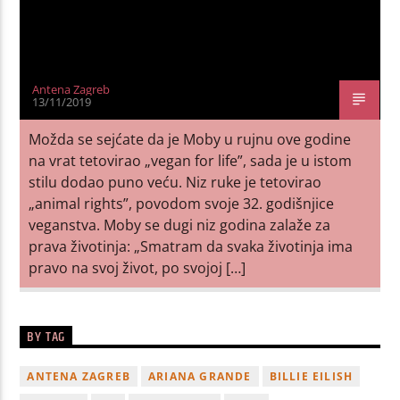
Antena Zagreb
13/11/2019
Možda se sejćate da je Moby u rujnu ove godine
na vrat tetovirao „vegan for life”, sada je u istom
stilu dodao puno veću. Niz ruke je tetovirao
„animal rights”, povodom svoje 32. godišnjice
veganstva. Moby se dugi niz godina zalaže za
prava životinja: „Smatram da svaka životinja ima
pravo na svoj život, po svojoj […]
BY TAG
ANTENA ZAGREB
ARIANA GRANDE
BILLIE EILISH