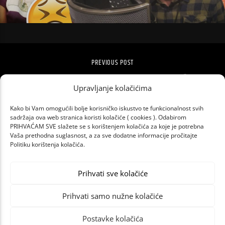
PREVIOUS POST
LEWIS CAPALDI ODGOVORIO NA OPTUŽBE
ZBOG ODRŽAVANJA KONCERTA.
Upravljanje kolačićima
Kako bi Vam omogućili bolje korisničko iskustvo te funkcionalnost svih
sadržaja ova web stranica koristi kolačiće ( cookies ). Odabirom
PRIHVAĆAM SVE slažete se s korištenjem kolačića za koje je potrebna
Vaša prethodna suglasnost, a za sve dodatne informacije pročitajte
Politiku korištenja kolačića.
Prihvati sve kolačiće
Prihvati samo nužne kolačiće
Postavke kolačića