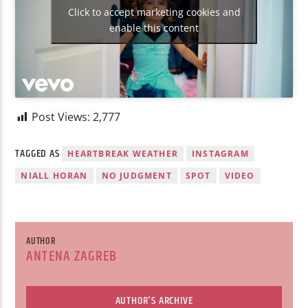
Click to accept marketing cookies and
enable this content
Post Views:
2,777
TAGGED AS
HEARTBREAK WEATHER
INSTAGRAM
NIALL HORAN
NO JUDGMENT
SPOT
VIDEO
AUTHOR
ANTENA ZAGREB
AUTHOR'S ARCHIVE