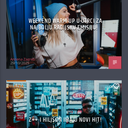
WEEKEND WARM UP U UTRCI ZA
NAJBOLJU RADIJSKU EMISIJU!
Antena Zagreb
29/10/2025
GLAZBA
0
Z++ I HILJSON IMAJU NOVI HIT!