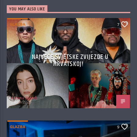
YOU MAY ALSO LIKE
GLAZBA
7
NAJVEĆE SVJETSKE ZVIJEZDE U
HRVATSKOJ!
Antena Zagreb
29/01/2026
GLAZBA
9