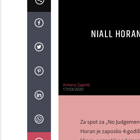
NIALL HORAN
Antena Zagreb
17/03/2020
Za spot za „No Judgement
Horan je zaposlio 4-godi