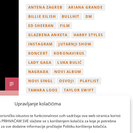
ANTENA ZAGREB
ARIANA GRANDE
BILLIE EILISH
BULLHIT
DM
ED SHEERAN
FILM
GLAZBENA ANKETA
HARRY STYLES
INSTAGRAM
JUTARNJI SHOW
KONCERT
KORONAVIRUS
LADY GAGA
LUKA BULIĆ
NAGRADA
NOVI ALBUM
NOVI SINGL
OSVOJI
PLAYLIST
TAMARA LOOS
TAYLOR SWIFT
TWITTER
VIDEO
YOUTUBE
Upravljanje kolačićima
ZAGREB
orisničko iskustvo te funkcionalnost svih sadržaja ova web stranica koristi
om PRIHVAĆAM SVE slažete se s korištenjem kolačića za koje je potrebna
za sve dodatne informacije pročitajte Politiku korištenja kolačića.