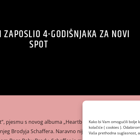
 ZAPOSLIO 4-GODIŠNJAKA ZA NOVI
SPOT
”, pjesmu s novog albuma „Heartbreak Weather”, Niall
Kako bi Vam omogućili bolje k
kolačiće ( cookies ). Odabir
šnjeg Brodyja Schaffera. Naravno nije izabrao nasumičnog
Vaša prethodna suglasnost, a 