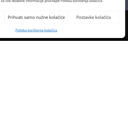
za sve dodatne informacije pročitajte Politiku korištenja kolačića.
Prihvati samo nužne kolačiće
Postavke kolačića
Politika korištenja kolačića
PREVIOUS POST
 PRVI ALBUM LIAMA PAYNEA