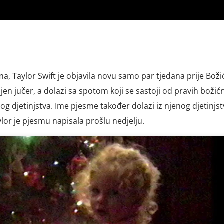
a, Taylor Swift je objavila novu samo par tjedana prije Boži
jen jučer, a dolazi sa spotom koji se sastoji od pravih božić
enog djetinjstva. Ime pjesme također dolazi iz njenog djetinjstv
lor je pjesmu napisala prošlu nedjelju.