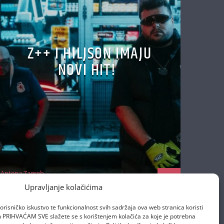
Z++ I HILJSON IMAJU
NOVI HIT!
Antena Zagreb
22/10/2025
Upravljanje kolačićima
orisničko iskustvo te funkcionalnost svih sadržaja ova web stranica koristi
om PRIHVAĆAM SVE slažete se s korištenjem kolačića za koje je potrebna