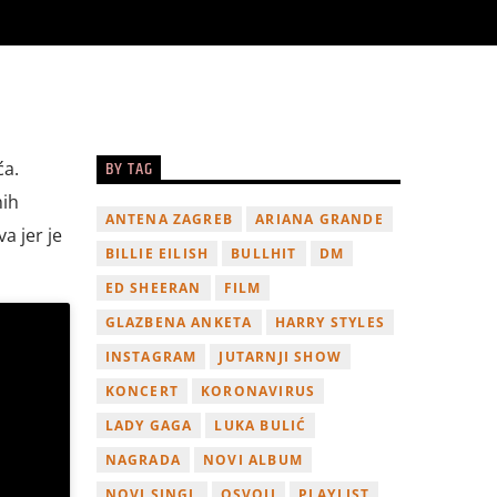
BY TAG
ća.
nih
ANTENA ZAGREB
ARIANA GRANDE
a jer je
BILLIE EILISH
BULLHIT
DM
ED SHEERAN
FILM
GLAZBENA ANKETA
HARRY STYLES
INSTAGRAM
JUTARNJI SHOW
KONCERT
KORONAVIRUS
LADY GAGA
LUKA BULIĆ
NAGRADA
NOVI ALBUM
NOVI SINGL
OSVOJI
PLAYLIST