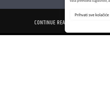
Vaša prethodna suglasnost, a 
Prihvati sve kolačiće
CONTINUE READING
11 POSTO!
STIGAO