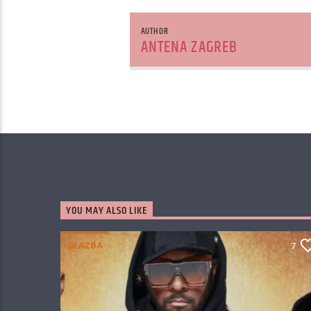
AUTHOR
ANTENA ZAGREB
YOU MAY ALSO LIKE
GLAZBA
7