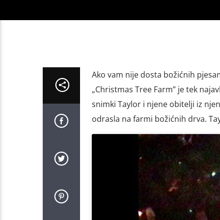
Ako vam nije dosta božićnih pjesam
„Christmas Tree Farm” je tek najavl
snimki Taylor i njene obitelji iz nj
odrasla na farmi božićnih drva. Tay