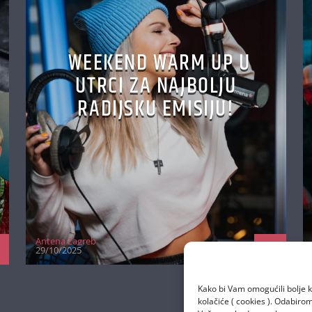
WEEKEND WARM UP U
UTRCI ZA NAJBOLJU
RADIJSKU EMISIJU!
Antena Zagreb
29/10/2025
Kako bi Vam omogućili bolje k
kolačiće ( cookies ). Odabir