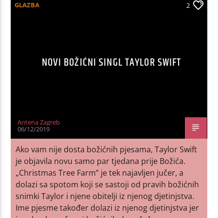
GLAZBA
2
NOVI BOŽIĆNI SINGL TAYLOR SWIFT
Antena Zagreb
06/12/2019
Ako vam nije dosta božićnih pjesama, Taylor Swift
je objavila novu samo par tjedana prije Božića.
„Christmas Tree Farm” je tek najavljen jučer, a
dolazi sa spotom koji se sastoji od pravih božićnih
snimki Taylor i njene obitelji iz njenog djetinjstva.
Ime pjesme također dolazi iz njenog djetinjstva jer