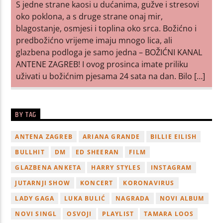
S jedne strane kaosi u dućanima, gužve i stresovi
oko poklona, a s druge strane onaj mir,
blagostanje, osmjesi i toplina oko srca. Božićno i
predbožićno vrijeme imaju mnogo lica, ali
glazbena podloga je samo jedna – BOŽIĆNI KANAL
ANTENE ZAGREB! I ovog prosinca imate priliku
uživati u božićnim pjesama 24 sata na dan. Bilo […]
BY TAG
ANTENA ZAGREB
ARIANA GRANDE
BILLIE EILISH
BULLHIT
DM
ED SHEERAN
FILM
GLAZBENA ANKETA
HARRY STYLES
INSTAGRAM
JUTARNJI SHOW
KONCERT
KORONAVIRUS
LADY GAGA
LUKA BULIĆ
NAGRADA
NOVI ALBUM
NOVI SINGL
OSVOJI
PLAYLIST
TAMARA LOOS