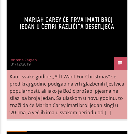
MARIAH CAREY ĆE PRVA IMATI BROJ
JEDAN U ČETIRI RAZLIČITA DESETLJEĆA
Antena Zagreb
31/12/2019
Kao i svake godine „All I Want For Christmas” se
pred kraj godine podigao na vrh glazbenih ljestvica
popularnosti, ali iako je Božić prošao, pjesma ne
silazi sa broja jedan. Sa ulaskom u novu godinu, to
znači da će Mariah Carey imati broj jedan singl u
’20-ima, a već ih ima u svakom periodu od […]