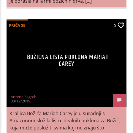
je odrasla na farmi božićnih drva. […]
PRIČA SE
0
BOŽIĆNA LISTA POKLONA MARIAH
CAREY
Antena Zagreb
03/12/2019
Kraljica Božića Mariah Carey je u suradnji s
Amazonom složila listu idealnih poklona za Božić,
koja može poslužiti svima koji ne znaju što