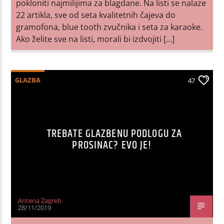
pokloniti najmilijima za blagdane. Na listi se nalaze
22 artikla, sve od seta kvalitetnih čajeva do
gramofona, blue tooth zvučnika i seta za karaoke.
Ako želite sve na listi, morali bi izdvojiti […]
GLAZBA
47
TREBATE GLAZBENU PODLOGU ZA
PROSINAC? EVO JE!
Antena Zagreb
28/11/2019