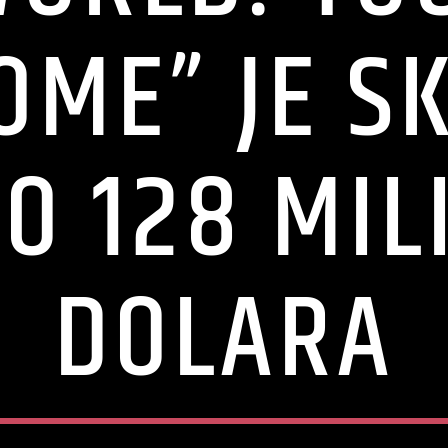
OME” JE S
O 128 MIL
DOLARA