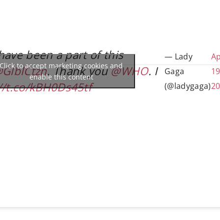
ave been a part of this
— Lady
Ap
Click to accept marketing cookies and
GlblCtzn
. Thank you
@WHO
. I
Gaga
19
enable this content
//t.co/kBH0Ds45tf
(@ladygaga)
2