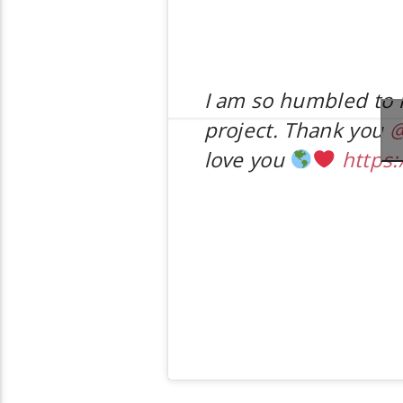
I am so humbled to h
project. Thank you
@
love you
https: