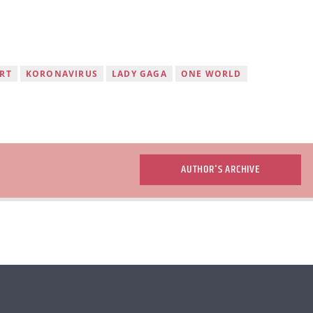
RT
KORONAVIRUS
LADY GAGA
ONE WORLD
AUTHOR'S ARCHIVE