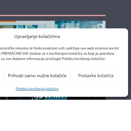
GLAZBA
0
Upravljanje kolačićima
orisničko iskustvo te funkcionalnost svih sadržaja ova web stranica koristi
om PRIHVAĆAM SVE slažete se s korištenjem kolačića za koje je potrebna
za sve dodatne informacije pročitajte Politiku korištenja kolačića.
Prihvati samo nužne kolačiće
Postavke kolačića
Z++ I HILJSON IMAJU
Politika korištenja kolačića
NOVI HIT!