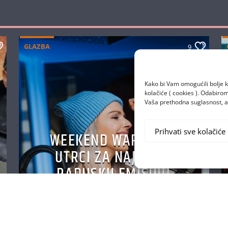
GLAZBA
9
Kako bi Vam omogućili bolje k
kolačiće ( cookies ). Odabir
Vaša prethodna suglasnost, a 
Prihvati sve kolačiće
WEEKEND WARM UP U
UTRCI ZA NAJBOLJU
RADIJSKU EMISIJU!