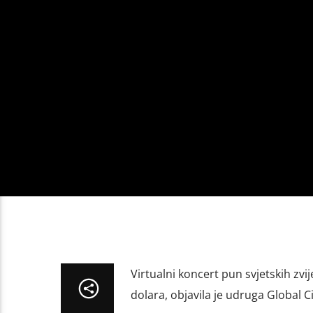
Virtualni koncert pun svjetskih zvi
dolara, objavila je udruga Global Ci