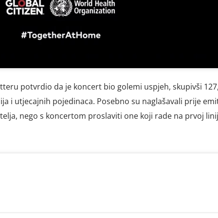
tteru potvrdio da je koncert bio golemi uspjeh, skupivši 127
ja i utjecajnih pojedinaca. Posebno su naglašavali prije emi
telja, nego s koncertom proslaviti one koji rade na prvoj lini