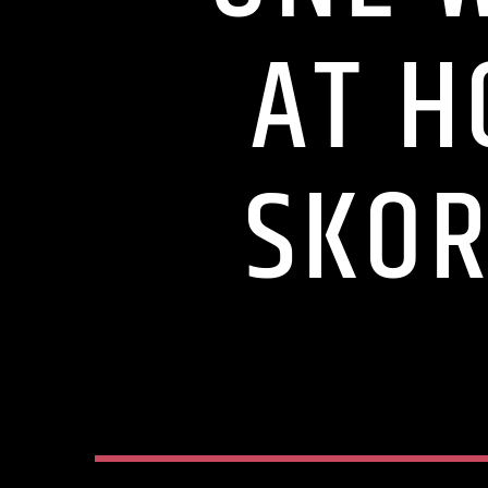
AT H
SKOR