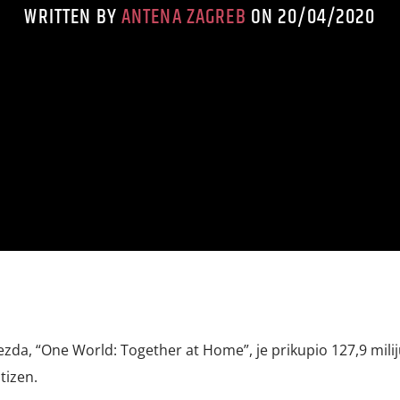
WRITTEN BY
ANTENA ZAGREB
ON 20/04/2020
jezda, “One World: Together at Home”, je prikupio 127,9 mili
tizen.