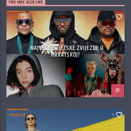
YOU MAY ALSO LIKE
GLAZBA
7
NAJVEĆE SVJETSKE ZVIJEZDE U
HRVATSKOJ!
Antena Zagreb
29/01/2026
PRIČA SE
1