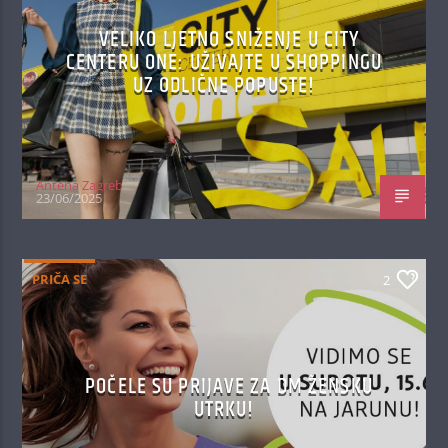
VELIKO LJETNO SNIŽENJE U CITY
CENTERU ONE: UŽIVAJTE U SHOPPINGU
UZ ODLIČNE POPUSTE!
Antena Zagreb
23/06/2025
PRIČA SE
2
POČELE SU PRIJAVE ZA DM ŽENSKU
UTRKU!