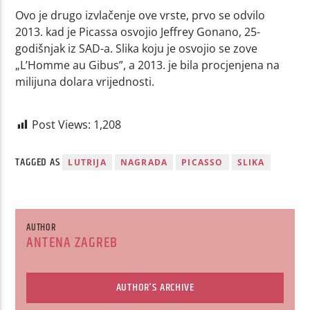
Ovo je drugo izvlačenje ove vrste, prvo se odvilo
2013. kad je Picassa osvojio Jeffrey Gonano, 25-
godišnjak iz SAD-a. Slika koju je osvojio se zove
„L’Homme au Gibus”, a 2013. je bila procjenjena na
milijuna dolara vrijednosti.
Post Views:
1,208
TAGGED AS
LUTRIJA
NAGRADA
PICASSO
SLIKA
AUTHOR
ANTENA ZAGREB
AUTHOR'S ARCHIVE