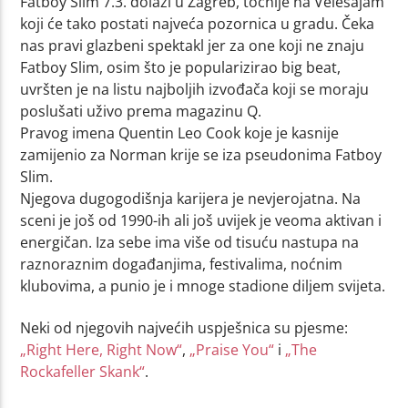
Fatboy Slim 7.3. dolazi u Zagreb, točnije na Velesajam
koji će tako postati najveća pozornica u gradu. Čeka
nas pravi glazbeni spektakl jer za one koji ne znaju
Fatboy Slim, osim što je popularizirao big beat,
uvršten je na listu najboljih izvođača koji se moraju
poslušati uživo prema magazinu Q.
Pravog imena Quentin Leo Cook koje je kasnije
zamijenio za Norman krije se iza pseudonima Fatboy
Slim.
Njegova dugogodišnja karijera je nevjerojatna. Na
sceni je još od 1990-ih ali još uvijek je veoma aktivan i
energičan. Iza sebe ima više od tisuću nastupa na
raznoraznim događanjima, festivalima, noćnim
klubovima, a punio je i mnoge stadione diljem svijeta.
Neki od njegovih najvećih uspješnica su pjesme:
„Right Here, Right Now“
,
„Praise You“
i
„The
Rockafeller Skank“
.