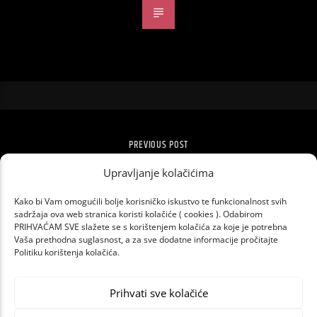
PREVIOUS POST
NOMINACIJE ZA 27. PORIN
Upravljanje kolačićima
Kako bi Vam omogućili bolje korisničko iskustvo te funkcionalnost svih
sadržaja ova web stranica koristi kolačiće ( cookies ). Odabirom
PRIHVAĆAM SVE slažete se s korištenjem kolačića za koje je potrebna
Vaša prethodna suglasnost, a za sve dodatne informacije pročitajte
Politiku korištenja kolačića.
Prihvati sve kolačiće