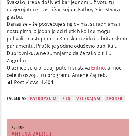
Svakako, treba doživjeti bar jednom u životu tu
nevjerojatnu strast i žar kojom Fatboy Slim stvara
glazbu.
Danas se više posvećuje singlovima, suradnjama i
nastupima, a jedan je od rijetkih koji se mogu
pohvaliti nastupom na Kineskom zidu i u britanskom
parlamentu. Prošle je godine oduševio publiku u
Dubrovniku, a ne sumnjamo da će tako biti i u
Zagrebu.
Ulaznice su u prodaji putem sustava
Entrio
, a moći
ćete ih osvojiti i u programu Antene Zagreb.
Post Views:
1,404
TAGGED AS
FATBOYSLIM
FBS
VELESAJAM
ZAGREB
AUTHOR
ANTENA ZAGREB