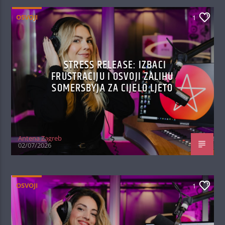
OSVOJI
1
STRESS RELEASE: IZBACI
FRUSTRACIJU I OSVOJI ZALIHU
SOMERSBYJA ZA CIJELO LJETO
Antena Zagreb
02/07/2026
OSVOJI
1