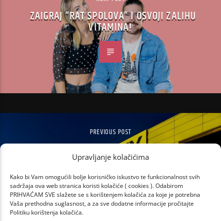
ZAIGRAJ “RAT SPOLOVA” I OSVOJI ZALIHU
VITAMINA!
PREVIOUS POST
VRLO JAK PONEDJELJAK U CITY CENTERU
Upravljanje kolačićima
ONE
Kako bi Vam omogućili bolje korisničko iskustvo te funkcionalnost svih
sadržaja ova web stranica koristi kolačiće ( cookies ). Odabirom
PRIHVAĆAM SVE slažete se s korištenjem kolačića za koje je potrebna
Vaša prethodna suglasnost, a za sve dodatne informacije pročitajte
Politiku korištenja kolačića.