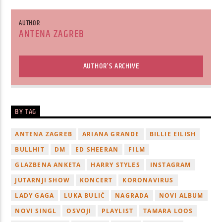
AUTHOR
ANTENA ZAGREB
AUTHOR'S ARCHIVE
BY TAG
ANTENA ZAGREB
ARIANA GRANDE
BILLIE EILISH
BULLHIT
DM
ED SHEERAN
FILM
GLAZBENA ANKETA
HARRY STYLES
INSTAGRAM
JUTARNJI SHOW
KONCERT
KORONAVIRUS
LADY GAGA
LUKA BULIĆ
NAGRADA
NOVI ALBUM
NOVI SINGL
OSVOJI
PLAYLIST
TAMARA LOOS