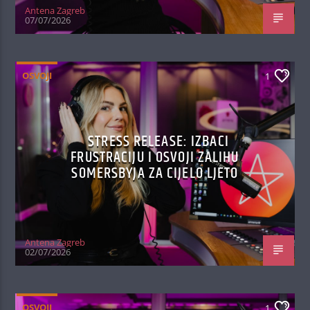
Antena Zagreb
07/07/2026
OSVOJI
1
STRESS RELEASE: IZBACI
FRUSTRACIJU I OSVOJI ZALIHU
SOMERSBYJA ZA CIJELO LJETO
Antena Zagreb
02/07/2026
OSVOJI
1