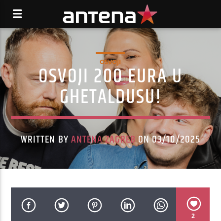
OSVOJI
OSVOJI 200 EURA U
GHETALDUSU!
WRITTEN BY
ANTENA ZAGREB
ON 03/10/2025
2