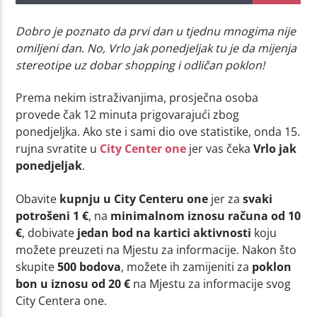
Dobro je poznato da prvi dan u tjednu mnogima nije
omiljeni dan
.
No, Vrlo jak ponedjeljak tu je da mijenja
stereotipe uz dobar shopping i odličan poklon!
Prema nekim istraživanjima, prosječna osoba
provede čak 12 minuta prigovarajući zbog
ponedjeljka. Ako ste i sami dio ove statistike, onda 15.
rujna svratite u
City Center one
jer vas čeka
Vrlo jak
ponedjeljak
.
Obavite
kupnju u City Centeru one
jer za
svaki
potrošeni 1 €
, na
minimalnom iznosu računa od 10
€
, dobivate
jedan bod na kartici aktivnosti
koju
možete preuzeti na Mjestu za informacije. Nakon što
skupite
500 bodova
, možete ih zamijeniti za
poklon
bon u iznosu od 20 €
na Mjestu za informacije svog
City Centera one.