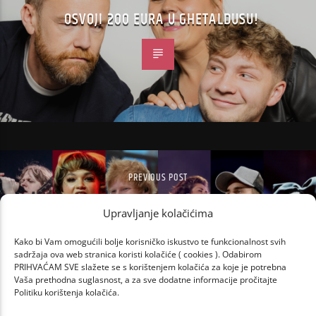
OSVOJI 200 EURA U GHETALDUSU!
PREVIOUS POST
RECI NAM ŠTO TI SE SLUŠA I OSVOJI 200
EURA U DM-U!
Upravljanje kolačićima
Kako bi Vam omogućili bolje korisničko iskustvo te funkcionalnost svih
sadržaja ova web stranica koristi kolačiće ( cookies ). Odabirom
PRIHVAĆAM SVE slažete se s korištenjem kolačića za koje je potrebna
Vaša prethodna suglasnost, a za sve dodatne informacije pročitajte
Politiku korištenja kolačića.