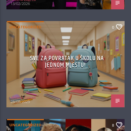
13/02/2026
UNCATEGORIZED
0
SVE ZA POVRATAK U ŠKOLU NA
JEDNOM MJESTU!
Antena Zagreb
28/08/2025
UNCATEGORIZED
8