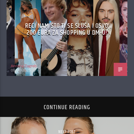
RECI NAM ŠTO TI SE SLUŠA I OSVOJI
200 EURA ZA SHOPPING U DM-U!
Antena Zagreb
08/07/2025
CONTINUE READING
NEXT POST