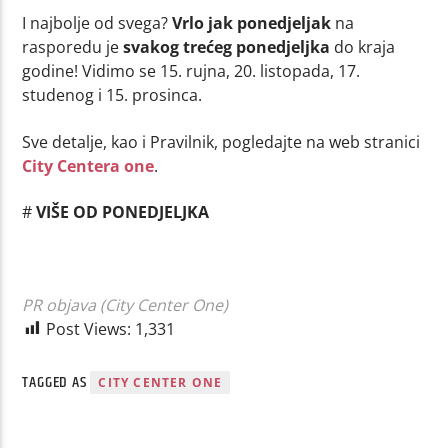
I najbolje od svega?
Vrlo jak ponedjeljak
na
rasporedu je
svakog trećeg ponedjeljka
do kraja
godine! Vidimo se 15. rujna, 20. listopada, 17.
studenog i 15. prosinca.
Sve detalje, kao i Pravilnik, pogledajte na web stranici
City Centera one
.
#
VIŠE OD PONEDJELJKA
PR objava (City Center One)
Post Views:
1,331
TAGGED AS
CITY CENTER ONE