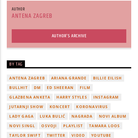
AUTHOR
ANTENA ZAGREB
AUTHOR'S ARCHIVE
BY TAG
ANTENA ZAGREB
ARIANA GRANDE
BILLIE EILISH
BULLHIT
DM
ED SHEERAN
FILM
GLAZBENA ANKETA
HARRY STYLES
INSTAGRAM
JUTARNJI SHOW
KONCERT
KORONAVIRUS
LADY GAGA
LUKA BULIĆ
NAGRADA
NOVI ALBUM
NOVI SINGL
OSVOJI
PLAYLIST
TAMARA LOOS
TAYLOR SWIFT
TWITTER
VIDEO
YOUTUBE