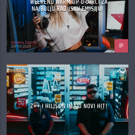
WEEKEND WARM UP U UTRCI ZA
NAJBOLJU RADIJSKU EMISIJU!
Antena Zagreb
29/10/2025
GLAZBA
0
Z++ I HILJSON IMAJU NOVI HIT!