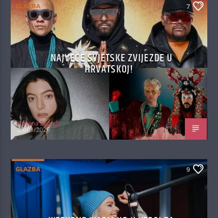
GLAZBA
7
NAJVEĆE SVJETSKE ZVIJEZDE U
HRVATSKOJ!
Antena Zagreb
29/01/2026
GLAZBA
9