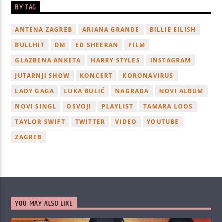
BY TAG
ANTENA ZAGREB
ARIANA GRANDE
BILLIE EILISH
BULLHIT
DM
ED SHEERAN
FILM
GLAZBENA ANKETA
HARRY STYLES
INSTAGRAM
JUTARNJI SHOW
KONCERT
KORONAVIRUS
LADY GAGA
LUKA BULIĆ
NAGRADA
NOVI ALBUM
NOVI SINGL
OSVOJI
PLAYLIST
TAMARA LOOS
TAYLOR SWIFT
TWITTER
VIDEO
YOUTUBE
ZAGREB
YOU MAY ALSO LIKE