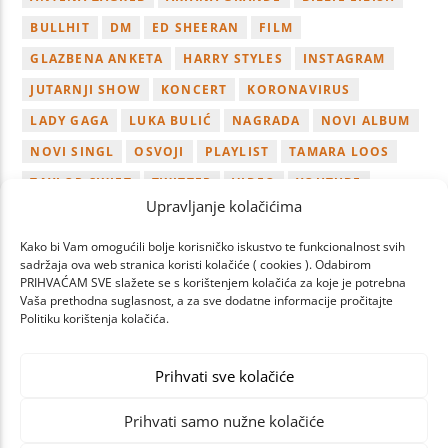
BULLHIT
DM
ED SHEERAN
FILM
GLAZBENA ANKETA
HARRY STYLES
INSTAGRAM
JUTARNJI SHOW
KONCERT
KORONAVIRUS
LADY GAGA
LUKA BULIĆ
NAGRADA
NOVI ALBUM
NOVI SINGL
OSVOJI
PLAYLIST
TAMARA LOOS
TAYLOR SWIFT
TWITTER
VIDEO
YOUTUBE
Upravljanje kolačićima
ZAGREB
Kako bi Vam omogućili bolje korisničko iskustvo te funkcionalnost svih
sadržaja ova web stranica koristi kolačiće ( cookies ). Odabirom
PRIHVAĆAM SVE slažete se s korištenjem kolačića za koje je potrebna
Vaša prethodna suglasnost, a za sve dodatne informacije pročitajte
Politiku korištenja kolačića.
NEXT
PAGES
Prihvati sve kolačiće
Prihvati samo nužne kolačiće