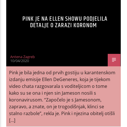
PINK JE NA ELLEN SHOWU PODJELILA
DETALJE O ZARAZI KORONOM
Antena Zagreb
10/04/2020
Pink je bila jedna od prvih gostiju u karantenskom
izdanju emisije Ellen DeGeneres, koja je tijekom
video chata razgovarala s voditeljicom o tome
kako su se ona i njen sin Jameson nosili s
koronavirusom. “Započelo je s Jamesonom,
zapravo, a znate, on je trogodišnjak, klinci se
stalno razbole”, rekla je. Pink i njezina obitelj otišli
[…]