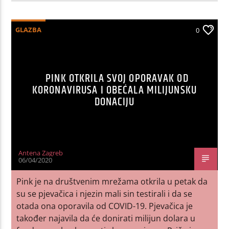
GLAZBA
0
PINK OTKRILA SVOJ OPORAVAK OD
KORONAVIRUSA I OBEĆALA MILIJUNSKU
DONACIJU
Antena Zagreb
06/04/2020
Pink je na društvenim mrežama otkrila u petak da
su se pjevačica i njezin mali sin testirali i da se
otada ona oporavila od COVID-19. Pjevačica je
također najavila da će donirati milijun dolara u