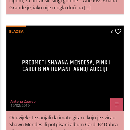
Lipom, za britanski singl godine – One Kiss Ariana
Grande je, iako nije mogla doći na […]
GLAZBA
0
PREDMETI SHAWNA MENDESA, PINK I
CARDI B NA HUMANITARNOJ AUKCIJI
Antena Zagreb
19/02/2019
Oduvijek ste sanjali da imate gitaru koju je svirao
Shawn Mendes ili potpisani album Cardi B? Dobra