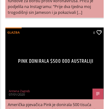
fundove za borbu protiv koronavirusa. Priču je
podjelila na Instagramu: “Prije dva tjedna moj
trogodišnji sin Jameson i ja pokazivali […]
GLAZBA
0
PINK DONIRALA $500 000 AUSTRALIJI
Antena Zagreb
07/01/2020
Američka pjevačica Pink je donirala 500 tisuća