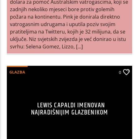
dolara za pomoć Australskim vatrogascima, koji se
zadnjih nekoliko mjeseci bore protiv golemih
požara na kontinentu. Pink je donirala direktno
vatrogasnim udrugama i uputila poziv svojim
pratiteljima na Twitteru, kojih je 32 milijuna, da se
uključe. Niz svjetskih zvijezda je već donirao u istu
svrhu: Selena Gomez, Lizzo, […]
GLAZBA
0
LEWIS CAPALDI IMENOVAN
NAJRADIŠNIJIM GLAZBENIKOM