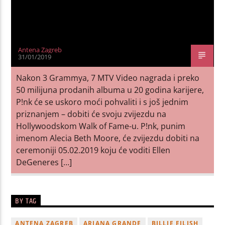
Antena Zagreb
31/01/2019
Nakon 3 Grammya, 7 MTV Video nagrada i preko
50 milijuna prodanih albuma u 20 godina karijere,
P!nk će se uskoro moći pohvaliti i s još jednim
priznanjem – dobiti će svoju zvijezdu na
Hollywoodskom Walk of Fame-u. P!nk, punim
imenom Alecia Beth Moore, će zvijezdu dobiti na
ceremoniji 05.02.2019 koju će voditi Ellen
DeGeneres […]
BY TAG
ANTENA ZAGREB
ARIANA GRANDE
BILLIE EILISH