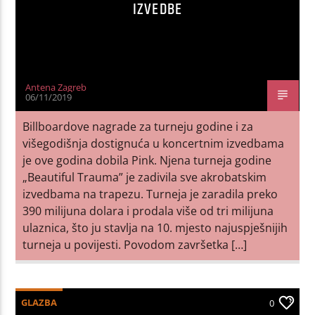
IZVEDBE
Antena Zagreb
06/11/2019
Billboardove nagrade za turneju godine i za
višegodišnja dostignuća u koncertnim izvedbama
je ove godina dobila Pink. Njena turneja godine
„Beautiful Trauma” je zadivila sve akrobatskim
izvedbama na trapezu. Turneja je zaradila preko
390 milijuna dolara i prodala više od tri milijuna
ulaznica, što ju stavlja na 10. mjesto najuspješnijih
turneja u povijesti. Povodom završetka […]
GLAZBA
0