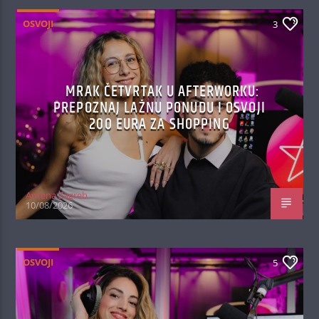
OSVOJI
3
MRAK ČETVRTAK U AFTERWORKU:
PREPOZNAJ LAŽNU PONUDU I OSVOJI
200 EURA ZA SHOPPING
Antena Zagreb
10/08/2026
OSVOJI
5