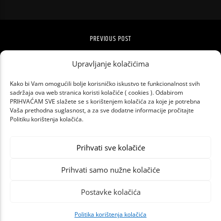
PREVIOUS POST
BESPLATNI RAZGLEDI GRADA ZA
Upravljanje kolačićima
ZAGREPČANE
Kako bi Vam omogućili bolje korisničko iskustvo te funkcionalnost svih
sadržaja ova web stranica koristi kolačiće ( cookies ). Odabirom
PRIHVAĆAM SVE slažete se s korištenjem kolačića za koje je potrebna
Vaša prethodna suglasnost, a za sve dodatne informacije pročitajte
Politiku korištenja kolačića.
Prihvati sve kolačiće
Prihvati samo nužne kolačiće
Postavke kolačića
Politika korištenja kolačića