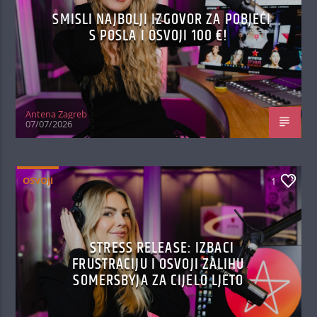
SMISLI NAJBOLJI IZGOVOR ZA POBJEĆI
S POSLA I OSVOJI 100 €!
Antena Zagreb
07/07/2026
OSVOJI
1
STRESS RELEASE: IZBACI
FRUSTRACIJU I OSVOJI ZALIHU
SOMERSBYJA ZA CIJELO LJETO