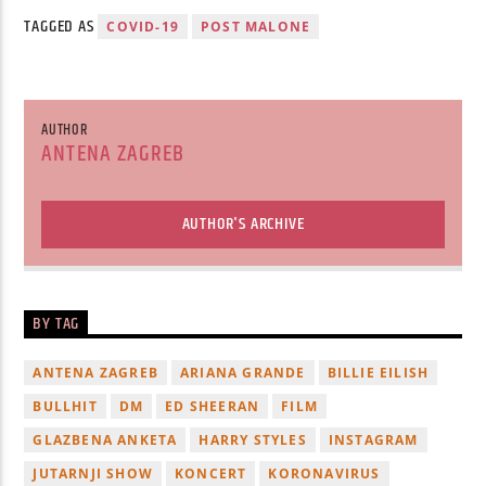
TAGGED AS
COVID-19
POST MALONE
AUTHOR
ANTENA ZAGREB
AUTHOR'S ARCHIVE
BY TAG
ANTENA ZAGREB
ARIANA GRANDE
BILLIE EILISH
BULLHIT
DM
ED SHEERAN
FILM
GLAZBENA ANKETA
HARRY STYLES
INSTAGRAM
JUTARNJI SHOW
KONCERT
KORONAVIRUS