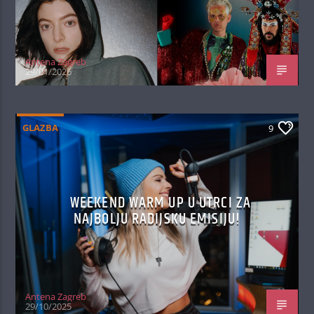
Antena Zagreb
29/01/2026
GLAZBA
9
WEEKEND WARM UP U UTRCI ZA
NAJBOLJU RADIJSKU EMISIJU!
Antena Zagreb
29/10/2025