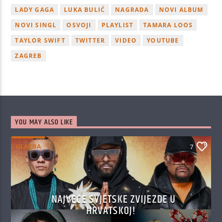
LADY GAGA
LUKA BULIĆ
NAGRADA
NOVI ALBUM
NOVI SINGL
OSVOJI
PLAYLIST
TAMARA LOOS
TAYLOR SWIFT
TWITTER
VIDEO
YOUTUBE
ZAGREB
YOU MAY ALSO LIKE
GLAZBA
7
NAJVEĆE SVJETSKE ZVIJEZDE U
HRVATSKOJ!