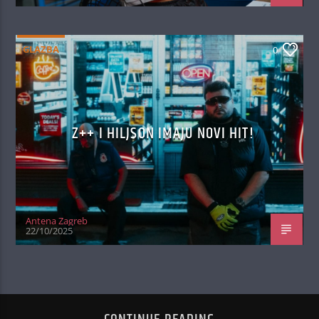
GLAZBA
0
Z++ I HILJSON IMAJU NOVI HIT!
Antena Zagreb
22/10/2025